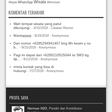
Wisata
WhatsApp
Wajak
Wonosari
KOMENTAR TERAKHIR
Wah tempat wisata yang patut
dikunjungi.
- 4/15/2019
- Catatan Reston
Mantapppp
- 9/19/2018
- Anonymous
Dari nomor +6285294941457 bng tlfn kesini y no
b...
- 9/15/2018
- Anonymous
Pagi ini dapat dari +6285210525044 isi SMS bg
tlp...
- 9/12/2018
- Anonymous
minta kontak yang bisa di
hubungi
- 7/27/2018
- Anonymous
PROFIL SAYA
Herman H2O
, Pendiri dan Kontributor