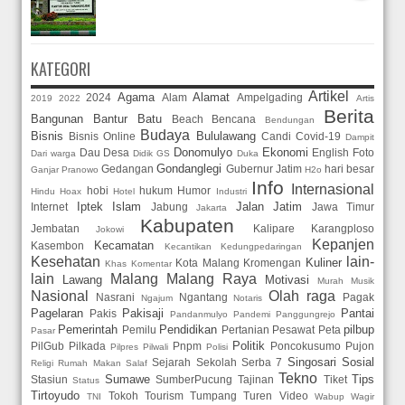
KATEGORI
Artikel
Agama
Alamat
2024
Alam
Ampelgading
2019
2022
Artis
Berita
Bangunan
Bantur
Batu
Beach
Bencana
Bendungan
Budaya
Bisnis
Bululawang
Bisnis Online
Candi
Covid-19
Dampit
Donomulyo
Ekonomi
Dau
Desa
English
Foto
Dari warga
Didik GS
Duka
Gondanglegi
Gedangan
Gubernur Jatim
hari besar
Ganjar Pranowo
H2o
Info
Internasional
hobi
hukum
Humor
Hindu
Hoax
Hotel
Industri
Iptek
Islam
Jalan
Jatim
Internet
Jabung
Jawa Timur
Jakarta
Kabupaten
Jembatan
Kalipare
Karangploso
Jokowi
Kepanjen
Kecamatan
Kasembon
Kecantikan
Kedungpedaringan
Kesehatan
lain-
Kuliner
Kota Malang
Kromengan
Khas
Komentar
lain
Malang
Malang Raya
Lawang
Motivasi
Murah
Musik
Nasional
Olah raga
Nasrani
Ngantang
Pagak
Ngajum
Notaris
Pagelaran
Pakisaji
Pantai
Pakis
Pandanmulyo
Pandemi
Panggungrejo
Pemerintah
Pendidikan
pilbup
Pemilu
Pertanian
Pesawat
Peta
Pasar
Politik
PilGub
Pilkada
Pnpm
Poncokusumo
Pujon
Pilpres
Pilwali
Polisi
Singosari
Sosial
Sejarah
Sekolah
Serba 7
Religi
Rumah Makan
Salaf
Tekno
Sumawe
Tips
Stasiun
SumberPucung
Tajinan
Tiket
Status
Tirtoyudo
Tokoh
Tourism
Tumpang
Turen
Video
TNI
Wabup
Wagir