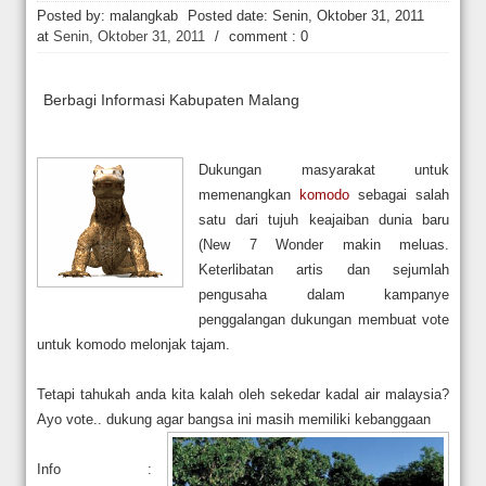
Hakim Kabulkan Sebagian Gugatan Praperadilan Roy Suryo [news.deti
Posted by: malangkab
Posted date:
Senin, Oktober 31, 2011
at
Senin, Oktober 31, 2011
/
comment : 0
Berbagi Informasi Kabupaten Malang
Dukungan masyarakat untuk
memenangkan
komodo
sebagai salah
satu dari tujuh keajaiban dunia baru
(New 7 Wonder makin meluas.
Keterlibatan artis dan sejumlah
pengusaha dalam kampanye
penggalangan dukungan membuat vote
untuk komodo melonjak tajam.
Tet
api tahukah anda kita
kalah oleh sekedar kadal air
malaysia?
Ayo vote.. dukung agar bangsa ini masih memiliki kebanggaan
Info :