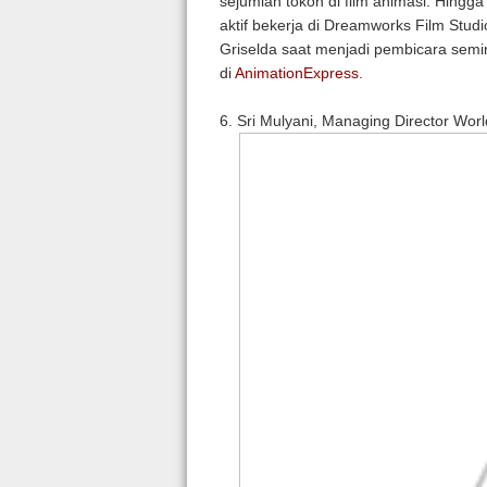
sejumlah tokoh di film animasi. Hingga 
aktif bekerja di Dreamworks Film Studio
Griselda saat menjadi pembicara semin
di
AnimationExpress
.
6. Sri Mulyani, Managing Director Wor