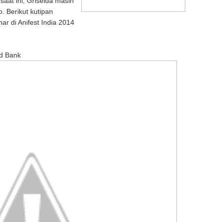
saat ini, Griselda masih
. Berikut kutipan
ar di Anifest India 2014
ld Bank