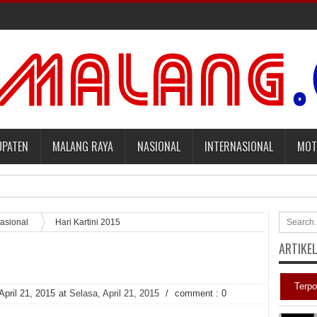
UPATEN
MALANG RAYA
NASIONAL
INTERNASIONAL
MOT
mbayar Tagihan Medis Bayi Prematurnya. [sports.yahoo]
asional
Hari Kartini 2015
ARTIKE
aqut terkait Kasus Kuota Haji [sindonews.com]
adilan Roy Suryo [news.detik]
Terpo
April 21, 2015
at
Selasa, April 21, 2015
/
comment : 0