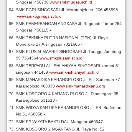
Singosari
458730
www.smkmugas.sch.id
SMK PGRI SINGOSARI
Jl. Morotanjek no. 206
458598
www.smkpgri-sgs.sch.id
SMK PENERBANGAN ANGKASA
Jl. Rogonoto Timur 264
Singosari
450115
-
SMK TEKNIKA PUTRA NASIONAL (TPN)
Jl. Raya
Monoroko 17 A.singosari
7021686
-
SMK PLUS ALMAARIF SINGOSARI
Jl. Tunggul Ametung
99
7364364
www.smkplusam.sch.id
SMK TERPADU AL-ISHLAHIYAH SINGOSARI
kramat 81
singosari
441459
www.smk-ishlahiyah.sch.id
SMK MAHARDIKA KARANGPLOSO
Jl. Pb. Sudirman 77
Karangploso
468939
www.smkmahardikanu.org
SMK KOSGORO 4 KARANG PLOSO
Jl. Diponegoro 35
Karangploso
531513
-
SMK WIDYA KARTIKA KARANGPLOSO
Jl. PB. Sudirman
No.51
460958
-
SMK PP WIYATA BAKTI DAU
Manggar
460647
SMK KOSGORO 2 NGANTANG
Jl. Raya No. 52