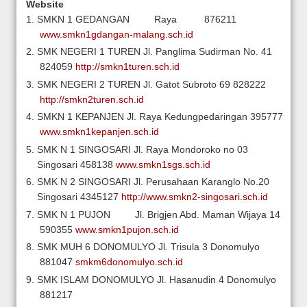
Website
SMKN 1 GEDANGAN
Raya
876211
www.smkn1gdangan-malang.sch.id
SMK NEGERI 1 TUREN
Jl. Panglima Sudirman No. 41
824059
http://smkn1turen.sch.id
SMK NEGERI 2 TUREN
Jl. Gatot Subroto 69
828222
http://smkn2turen.sch.id
SMKN 1 KEPANJEN
Jl. Raya Kedungpedaringan
395777
www.smkn1kepanjen.sch.id
SMK N 1 SINGOSARI
Jl. Raya Mondoroko no 03
Singosari
458138
www.smkn1sgs.sch.id
SMK N 2 SINGOSARI
Jl. Perusahaan Karanglo No.20
Singosari
4345127
http://www.smkn2-singosari.sch.id
SMK N 1 PUJON
Jl. Brigjen Abd. Maman Wijaya 14
590355
www.smkn1pujon.sch.id
SMK MUH 6 DONOMULYO
Jl. Trisula 3 Donomulyo
881047
smkm6donomulyo.sch.id
SMK ISLAM DONOMULYO
Jl. Hasanudin 4 Donomulyo
881217