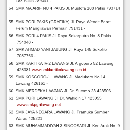
188 Pakis
789041
-
SMK MA'ARIF NU 4 PAKIS
Jl. Mustofa 108 Pakis
793714
-
SMK PGRI PAKIS (GRAFIKA)
Jl. Raya Wendit Barat
Perum Mangliawan Permain
791431
-
SMK PGRI 4 PAKIS
Jl. Raya Sekarputro No. 8 Pakis
794848
-
SMK AHMAD YANI JABUNG
Jl. Raya 145 Sukolilo
7087766
-
SMK KARTIKA IV-2 LAWANG
Jl. Argopuro 52 Lawang
425381
www.smkkartikalawang.sch.id
SMK KOSGORO-1 LAWANG
Jl. Madukoro No.14
Lawang
426161
-
SMK MERDEKA LAWANG
Jl. Dr. Sutomo 23
428506
SMK PGRI LAWANG
Jl. Dr. Wahidin 17
423955
www.smkpgrilawang.net
SMK JAYA NEGARA LAWANG
Jl. Pramuka Sumber
Waras
425221
SMK MUHAMMADIYAH 3 SINGOSARI
Jl. Ken Arok No. 9