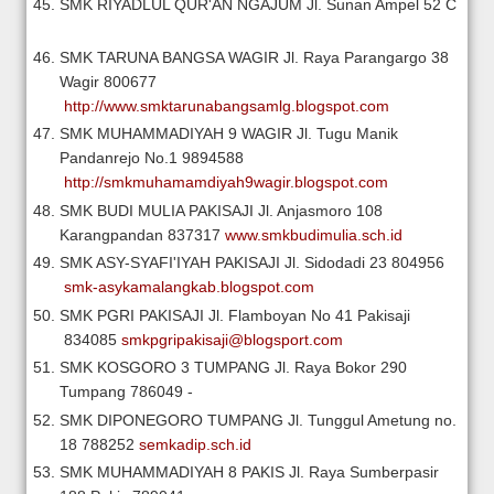
SMK RIYADLUL QUR'AN NGAJUM
Jl. Sunan Ampel 52 C
SMK TARUNA BANGSA WAGIR
Jl. Raya Parangargo 38
Wagir
800677
http://www.smktarunabangsamlg.blogspot.com
SMK MUHAMMADIYAH 9 WAGIR
Jl. Tugu Manik
Pandanrejo No.1
9894588
http://smkmuhamamdiyah9wagir.blogspot.com
SMK BUDI MULIA PAKISAJI
Jl. Anjasmoro 108
Karangpandan
837317
www.smkbudimulia.sch.id
SMK ASY-SYAFI'IYAH PAKISAJI
Jl. Sidodadi 23
804956
smk-asykamalangkab.blogspot.com
SMK PGRI PAKISAJI
Jl. Flamboyan No 41 Pakisaji
834085
smkpgripakisaji@blogsport.com
SMK KOSGORO 3 TUMPANG
Jl. Raya Bokor 290
Tumpang
786049
-
SMK DIPONEGORO TUMPANG
Jl. Tunggul Ametung no.
18
788252
semkadip.sch.id
SMK MUHAMMADIYAH 8 PAKIS
Jl. Raya Sumberpasir