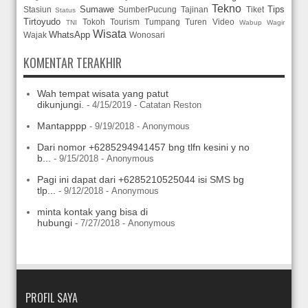
Tekno
Sumawe
Tips
Stasiun
SumberPucung
Tajinan
Tiket
Status
Tirtoyudo
Tokoh
Tourism
Tumpang
Turen
Video
TNI
Wabup
Wagir
Wisata
WhatsApp
Wajak
Wonosari
KOMENTAR TERAKHIR
Wah tempat wisata yang patut
dikunjungi.
- 4/15/2019
- Catatan Reston
Mantapppp
- 9/19/2018
- Anonymous
Dari nomor +6285294941457 bng tlfn kesini y no
b...
- 9/15/2018
- Anonymous
Pagi ini dapat dari +6285210525044 isi SMS bg
tlp...
- 9/12/2018
- Anonymous
minta kontak yang bisa di
hubungi
- 7/27/2018
- Anonymous
PROFIL SAYA