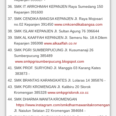
SMK IT ARROHMAH KEPANJEN
Raya Sumedang 150
Kepanjen
391600
SMK CENDIKA BANGSA KEPANJEN
Jl. Raya Mojosari
no.02 Kepanjen
391450
www.cmkcendikabangsa.com
SMK ISLAM KEPANJEN
Jl. Sultan Agung 76
396644
SMK AL KAAFFAH KEPANJEN
Jl. Semeru No. 18 A Dilem
Kepanjen
395998
www.alkaaffah.co.nr
SMK PGRI SUMBERPUCUNG
Jl. Kusumanaji 26
Sumberpucung
385489
www.smkpgrisumberpucung.blogspot.com
SMK PROF. SURYONO
Jl. Manggis 03 Karang Kates
383873
-
SMK BRANTAS KARANGKATES
Jl. Lolaras 14
385876
-
SMK PGRI KROMENGAN
Jl. Kalibiru 20 Slorok
Kromengan
385328
www.smkpgrislorok.co.cc
SMK DHARMA WANITA KROMENGAN
https://www.instagram.com/smkdharmawanitakromengan/
Jl. Naiulun Selatan 22 Kromengan
384684
-