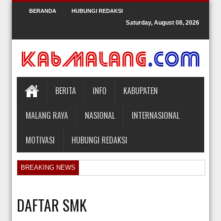
BERANDA
HUBUNGI REDAKSI
Saturday, August 08, 2026
BERITA
INFO
KABUPATEN
MALANG RAYA
NASIONAL
INTERNASIONAL
MOTIVASI
HUBUNGI REDAKSI
BREAKING NEWS
Orlando Gill Menjual Jerseynya untuk Membayar Tagihan Medis Bayi P
Sidang Pra Peradilan Roy Suryo
DAFTAR SMK
KPK Periksa Mantan Stafsus Menag Gus Yaqut terkait Kasus Kuota Ha