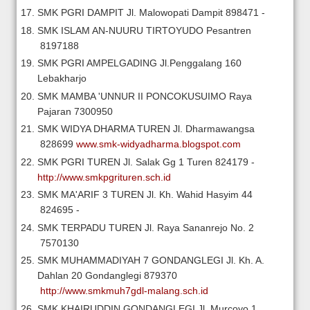
SMK PGRI DAMPIT
Jl. Malowopati Dampit
898471
-
SMK ISLAM AN-NUURU TIRTOYUDO
Pesantren
8197188
SMK PGRI AMPELGADING
Jl.Penggalang 160
Lebakharjo
SMK MAMBA 'UNNUR II PONCOKUSUIMO
Raya
Pajaran
7300950
SMK WIDYA DHARMA TUREN
Jl. Dharmawangsa
828699
www.smk-widyadharma.blogspot.com
SMK PGRI TUREN
Jl. Salak Gg 1 Turen
824179
-
http://www.smkpgrituren.sch.id
SMK MA'ARIF 3 TUREN
Jl. Kh. Wahid Hasyim 44
824695
-
SMK TERPADU TUREN
Jl. Raya Sananrejo No. 2
7570130
SMK MUHAMMADIYAH 7 GONDANGLEGI
Jl. Kh. A.
Dahlan 20 Gondanglegi
879370
http://www.smkmuh7gdl-malang.sch.id
SMK KHAIRUDDIN GONDANGLEGI
Jl. Murcoyo 1