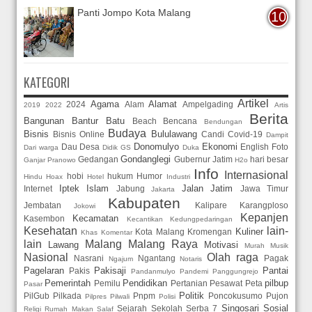
Panti Jompo Kota Malang
KATEGORI
Artikel
Agama
Alamat
2024
Alam
Ampelgading
2019
2022
Artis
Berita
Bangunan
Bantur
Batu
Beach
Bencana
Bendungan
Budaya
Bisnis
Bululawang
Bisnis Online
Candi
Covid-19
Dampit
Donomulyo
Ekonomi
Dau
Desa
English
Foto
Dari warga
Didik GS
Duka
Gondanglegi
Gedangan
Gubernur Jatim
hari besar
Ganjar Pranowo
H2o
Info
Internasional
hobi
hukum
Humor
Hindu
Hoax
Hotel
Industri
Iptek
Islam
Jalan
Jatim
Internet
Jabung
Jawa Timur
Jakarta
Kabupaten
Jembatan
Kalipare
Karangploso
Jokowi
Kepanjen
Kecamatan
Kasembon
Kecantikan
Kedungpedaringan
Kesehatan
lain-
Kuliner
Kota Malang
Kromengan
Khas
Komentar
lain
Malang
Malang Raya
Lawang
Motivasi
Murah
Musik
Nasional
Olah raga
Nasrani
Ngantang
Pagak
Ngajum
Notaris
Pagelaran
Pakisaji
Pantai
Pakis
Pandanmulyo
Pandemi
Panggungrejo
Pemerintah
Pendidikan
pilbup
Pemilu
Pertanian
Pesawat
Peta
Pasar
Politik
PilGub
Pilkada
Pnpm
Poncokusumo
Pujon
Pilpres
Pilwali
Polisi
Singosari
Sosial
Sejarah
Sekolah
Serba 7
Religi
Rumah Makan
Salaf