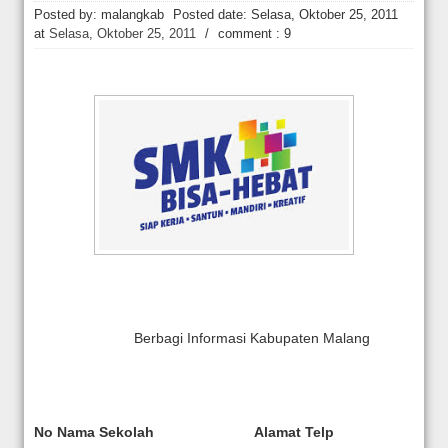
Hakim Kabulkan Sebagian Gugatan Praperadilan Roy Suryo [news.deti
Posted by: malangkab
Posted date:
Selasa, Oktober 25, 2011
at
Selasa, Oktober 25, 2011
/
comment : 9
Berbagi Informasi Kabupaten Malang
No
Nama Sekolah
Alamat
Telp