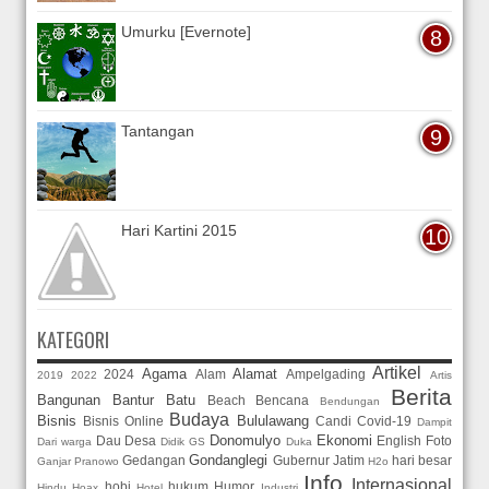
Umurku [Evernote]
Tantangan
Hari Kartini 2015
KATEGORI
Artikel
Agama
Alamat
2024
Alam
Ampelgading
2019
2022
Artis
Berita
Bangunan
Bantur
Batu
Beach
Bencana
Bendungan
Budaya
Bisnis
Bululawang
Bisnis Online
Candi
Covid-19
Dampit
Donomulyo
Ekonomi
Dau
Desa
English
Foto
Dari warga
Didik GS
Duka
Gondanglegi
Gedangan
Gubernur Jatim
hari besar
Ganjar Pranowo
H2o
Info
Internasional
hobi
hukum
Humor
Hindu
Hoax
Hotel
Industri