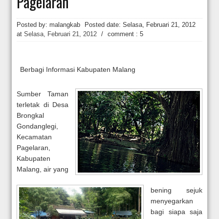
Pagelaran
Hakim Kabulkan Sebagian Gugatan Praperadilan Roy Suryo [news.deti
Posted by: malangkab
Posted date:
Selasa, Februari 21, 2012
at
Selasa, Februari 21, 2012
/
comment : 5
Berbagi Informasi Kabupaten Malang
Sumber Taman
terletak di Desa
Brongkal
Gondanglegi,
Kecamatan
Pagelaran,
Kabupaten
Malang, air yang
bening sejuk
menyegarkan
bagi siapa saja