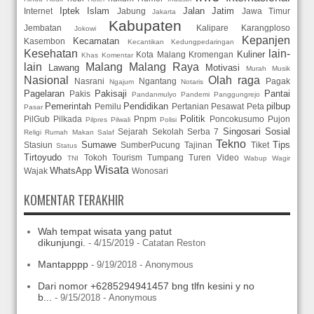
Iptek
Islam
Jalan
Jatim
Internet
Jabung
Jawa Timur
Jakarta
Kabupaten
Jembatan
Kalipare
Karangploso
Jokowi
Kepanjen
Kecamatan
Kasembon
Kecantikan
Kedungpedaringan
Kesehatan
lain-
Kuliner
Kota Malang
Kromengan
Khas
Komentar
lain
Malang
Malang Raya
Lawang
Motivasi
Murah
Musik
Nasional
Olah raga
Nasrani
Ngantang
Pagak
Ngajum
Notaris
Pagelaran
Pakisaji
Pantai
Pakis
Pandanmulyo
Pandemi
Panggungrejo
Pemerintah
Pendidikan
pilbup
Pemilu
Pertanian
Pesawat
Peta
Pasar
Politik
PilGub
Pilkada
Pnpm
Poncokusumo
Pujon
Pilpres
Pilwali
Polisi
Singosari
Sosial
Sejarah
Sekolah
Serba 7
Religi
Rumah Makan
Salaf
Tekno
Sumawe
Tips
Stasiun
SumberPucung
Tajinan
Tiket
Status
Tirtoyudo
Tokoh
Tourism
Tumpang
Turen
Video
TNI
Wabup
Wagir
Wisata
WhatsApp
Wajak
Wonosari
KOMENTAR TERAKHIR
Wah tempat wisata yang patut
dikunjungi.
- 4/15/2019
- Catatan Reston
Mantapppp
- 9/19/2018
- Anonymous
Dari nomor +6285294941457 bng tlfn kesini y no
b...
- 9/15/2018
- Anonymous