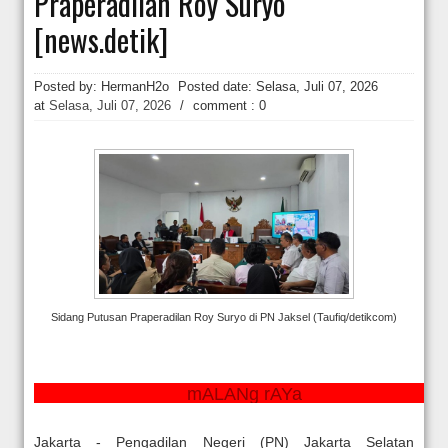
Praperadilan Roy Suryo
Hakim Kabulkan Sebagian Gugatan Praperadilan Roy Suryo [news.deti
[news.detik]
Posted by: HermanH2o
Posted date:
Selasa, Juli 07, 2026
at
Selasa, Juli 07, 2026
/
comment : 0
Sidang Putusan Praperadilan Roy Suryo di PN Jaksel (Taufiq/detikcom)
mALANg rAYa
Jakarta - Pengadilan Negeri (PN) Jakarta Selatan