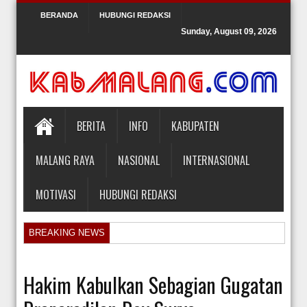
BERANDA
HUBUNGI REDAKSI
Sunday, August 09, 2026
BERITA
INFO
KABUPATEN
MALANG RAYA
NASIONAL
INTERNASIONAL
MOTIVASI
HUBUNGI REDAKSI
BREAKING NEWS
Orlando Gill Menjual Jerseynya untuk Membayar Tagihan Medis Bayi P
Sidang Pra Peradilan Roy Suryo
Hakim Kabulkan Sebagian Gugatan
KPK Periksa Mantan Stafsus Menag Gus Yaqut terkait Kasus Kuota Ha