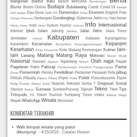
Berita
Bangunan
Bantur
Batu
Beach
Bencana
Bendungan
Budaya
Bisnis
Bululawang
Bisnis Online
Candi
Covid-19
Dampit
Donomulyo
Ekonomi
Dau
Desa
English
Foto
Dari warga
Didik GS
Duka
Gondanglegi
Gedangan
Gubernur Jatim
hari besar
Ganjar Pranowo
H2o
Info
Internasional
hobi
hukum
Humor
Hindu
Hoax
Hotel
Industri
Iptek
Islam
Jalan
Jatim
Internet
Jabung
Jawa Timur
Jakarta
Kabupaten
Jembatan
Kalipare
Karangploso
Jokowi
Kepanjen
Kecamatan
Kasembon
Kecantikan
Kedungpedaringan
Kesehatan
lain-
Kuliner
Kota Malang
Kromengan
Khas
Komentar
lain
Malang
Malang Raya
Lawang
Motivasi
Murah
Musik
Nasional
Olah raga
Nasrani
Ngantang
Pagak
Ngajum
Notaris
Pagelaran
Pakisaji
Pantai
Pakis
Pandanmulyo
Pandemi
Panggungrejo
Pemerintah
Pendidikan
pilbup
Pemilu
Pertanian
Pesawat
Peta
Pasar
Politik
PilGub
Pilkada
Pnpm
Poncokusumo
Pujon
Pilpres
Pilwali
Polisi
Singosari
Sosial
Sejarah
Sekolah
Serba 7
Religi
Rumah Makan
Salaf
Tekno
Sumawe
Tips
Stasiun
SumberPucung
Tajinan
Tiket
Status
Tirtoyudo
Tokoh
Tourism
Tumpang
Turen
Video
TNI
Wabup
Wagir
Wisata
WhatsApp
Wajak
Wonosari
KOMENTAR TERAKHIR
Wah tempat wisata yang patut
dikunjungi.
- 4/15/2019
- Catatan Reston