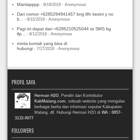
Mantapppp
- 9/19/2018
- Anonymous
Dari nomor +6285294941457 bng tlfn kesini y no
b...
- 9/15/2018
- Anonymous
Pagi ini dapat dari +6285210525044 isi SMS bg
tlp...
- 9/12/2018
- Anonymous
minta kontak yang bisa di
hubungi
- 7/27/2018
- Anonymous
PROFIL SAYA
Herman H2O
, Pendiri dan Kontributor
KabMalang.com
, sebuah website yang mengulas
berbagai berita dan informasi seputar Kabupaten
Malang, dll. Hubungi Herman H2O di
WA : 0857-
3132-9077
FOLLOWERS