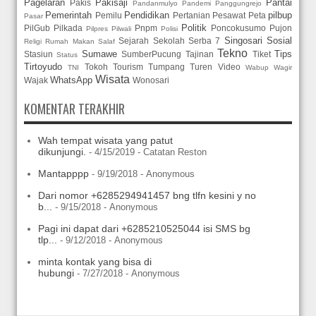
Pagelaran
Pakisaji
Pantai
Pakis
Pandanmulyo
Pandemi
Panggungrejo
Pemerintah
Pendidikan
pilbup
Pemilu
Pertanian
Pesawat
Peta
Pasar
Politik
PilGub
Pilkada
Pnpm
Poncokusumo
Pujon
Pilpres
Pilwali
Polisi
Singosari
Sosial
Sejarah
Sekolah
Serba 7
Religi
Rumah Makan
Salaf
Tekno
Sumawe
Tips
Stasiun
SumberPucung
Tajinan
Tiket
Status
Tirtoyudo
Tokoh
Tourism
Tumpang
Turen
Video
TNI
Wabup
Wagir
Wisata
WhatsApp
Wajak
Wonosari
KOMENTAR TERAKHIR
Wah tempat wisata yang patut
dikunjungi.
- 4/15/2019
- Catatan Reston
Mantapppp
- 9/19/2018
- Anonymous
Dari nomor +6285294941457 bng tlfn kesini y no
b...
- 9/15/2018
- Anonymous
Pagi ini dapat dari +6285210525044 isi SMS bg
tlp...
- 9/12/2018
- Anonymous
minta kontak yang bisa di
hubungi
- 7/27/2018
- Anonymous