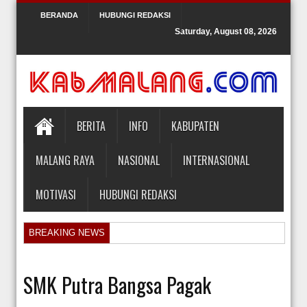
BERANDA
HUBUNGI REDAKSI
Saturday, August 08, 2026
BERITA
INFO
KABUPATEN
MALANG RAYA
NASIONAL
INTERNASIONAL
MOTIVASI
HUBUNGI REDAKSI
BREAKING NEWS
Orlando Gill Menjual Jerseynya untuk Membayar Tagihan Medis Bayi P
Sidang Pra Peradilan Roy Suryo
SMK Putra Bangsa Pagak
KPK Periksa Mantan Stafsus Menag Gus Yaqut terkait Kasus Kuota Ha