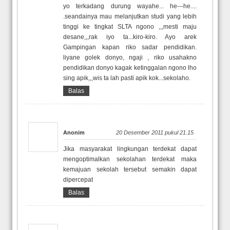
yo terkadang durung wayahe... he---he....
.seandainya mau melanjutkan studi yang lebih
tinggi ke tingkat SLTA ngono ,,,mesti maju
desane,,,rak iyo ta...kiro-kiro. Ayo arek
Gampingan kapan riko sadar pendidikan.
liyane golek donyo, ngaji , riko usahakno
pendidikan donyo kagak ketinggalan ngono lho
sing apik,,,wis ta lah pasti apik kok...sekolaho.
Balas
Anonim
20 Desember 2011 pukul 21.15
Jika masyarakat lingkungan terdekat dapat
mengoptimalkan sekolahan terdekat maka
kemajuan sekolah tersebut semakin dapat
dipercepat
Balas