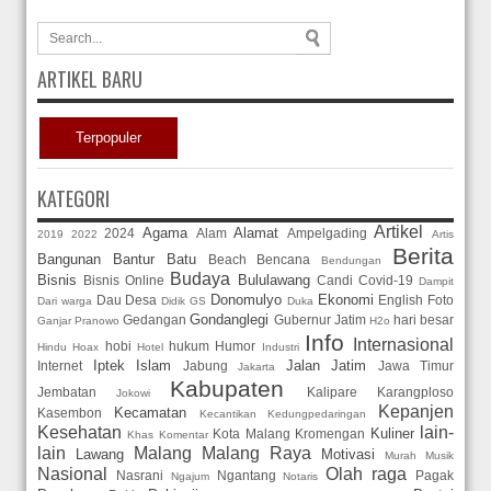
ARTIKEL BARU
Terpopuler
KATEGORI
Artikel
Agama
Alamat
2024
Alam
Ampelgading
2019
2022
Artis
Berita
Bangunan
Bantur
Batu
Beach
Bencana
Bendungan
Budaya
Bisnis
Bululawang
Bisnis Online
Candi
Covid-19
Dampit
Donomulyo
Ekonomi
Dau
Desa
English
Foto
Dari warga
Didik GS
Duka
Gondanglegi
Gedangan
Gubernur Jatim
hari besar
Ganjar Pranowo
H2o
Info
Internasional
hobi
hukum
Humor
Hindu
Hoax
Hotel
Industri
Iptek
Islam
Jalan
Jatim
Internet
Jabung
Jawa Timur
Jakarta
Kabupaten
Jembatan
Kalipare
Karangploso
Jokowi
Kepanjen
Kecamatan
Kasembon
Kecantikan
Kedungpedaringan
Kesehatan
lain-
Kuliner
Kota Malang
Kromengan
Khas
Komentar
lain
Malang
Malang Raya
Lawang
Motivasi
Murah
Musik
Nasional
Olah raga
Nasrani
Ngantang
Pagak
Ngajum
Notaris