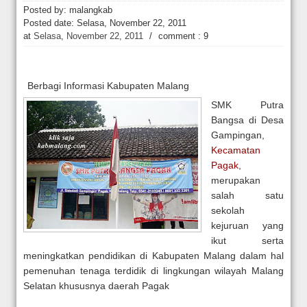
Hakim Kabulkan Sebagian Gugatan Praperadilan Roy Suryo [news.deti
Posted by: malangkab
Posted date:
Selasa, November 22, 2011
at
Selasa, November 22, 2011
/
comment : 9
Berbagi Informasi Kabupaten Malang
SMK Putra
Bangsa di Desa
Gampingan,
Kecamatan
Pagak
,
merupakan
salah satu
sekolah
kejuruan yang
ikut serta
meningkatkan pendidikan di Kabupaten Malang dalam hal
pemenuhan tenaga terdidik di lingkungan wilayah Malang
Selatan khususnya daerah Pagak