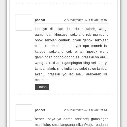
pancet
20 Desember 2011 pukul 18.10
lah iyo riko lan dulur-dulur kabeh, warga
gampingan khususe. sekolaho rek mumpung
onok sekolah cedhek. biyen genok sekolaan
cedhek ...enek e adoh. yok opo maneh ta..
karepe. sekolaho cek pinter. mosok wong
gampingan bodho-bodho ae. prasaku yo ora....
wong sak iki arek gampingan sing sekolah yo
tambah akeh. sing kuliah yo selot suwe tambah
akeh... prasaku yo iso maju arek-erek iki..
mben....
Balas
pancet
20 Desember 2011 pukul 18.14
bener ..saya ya heran arek-arej gampingan
mari lulus smp langsung nikah/kerjo. padahal