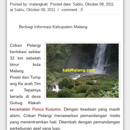
Hakim Kabulkan Sebagian Gugatan Praperadilan Roy Suryo [news.deti
Posted by: malangkab
Posted date:
Sabtu, Oktober 08, 2011
at
Sabtu, Oktober 08, 2011
/
comment : 0
Berbagi Informasi Kabupaten Malang
Coban Pelangi
berlokasi sekitar
32 km sebelah
timur kota
Malang.
Posisi dari Tump
ang Ke arah Tim
ur Tepatnya
berada di desa
Gubug Klakah
kecamatan Ponco Kusumo
. Dengan keadaan yang masih
alami, Coban Pelangi menawarkan pemandangan mistis
yang menentramkan hati. Ditambah dengan pemandangan
perkebunan apel yang luas.