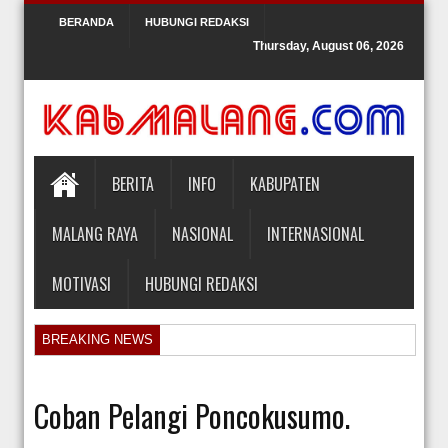
BERANDA
HUBUNGI REDAKSI
Thursday, August 06, 2026
BERITA
INFO
KABUPATEN
MALANG RAYA
NASIONAL
INTERNASIONAL
MOTIVASI
HUBUNGI REDAKSI
BREAKING NEWS
Orlando Gill Menjual Jerseynya untuk Membayar Tagihan Medis Bayi P
Sidang Pra Peradilan Roy Suryo
Coban Pelangi Poncokusumo.
KPK Periksa Mantan Stafsus Menag Gus Yaqut terkait Kasus Kuota Ha