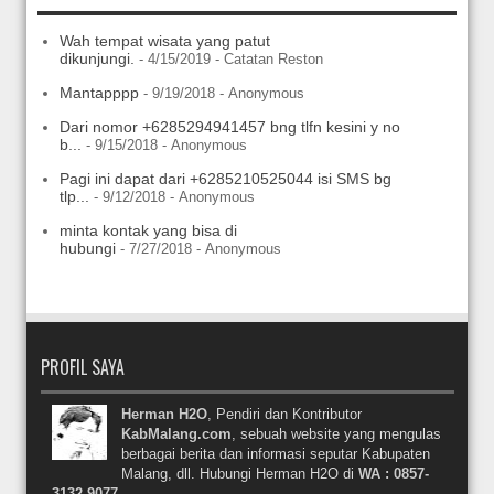
Wah tempat wisata yang patut
dikunjungi.
- 4/15/2019
- Catatan Reston
Mantapppp
- 9/19/2018
- Anonymous
Dari nomor +6285294941457 bng tlfn kesini y no
b...
- 9/15/2018
- Anonymous
Pagi ini dapat dari +6285210525044 isi SMS bg
tlp...
- 9/12/2018
- Anonymous
minta kontak yang bisa di
hubungi
- 7/27/2018
- Anonymous
PROFIL SAYA
Herman H2O
, Pendiri dan Kontributor
KabMalang.com
, sebuah website yang mengulas
berbagai berita dan informasi seputar Kabupaten
Malang, dll. Hubungi Herman H2O di
WA : 0857-
3132-9077