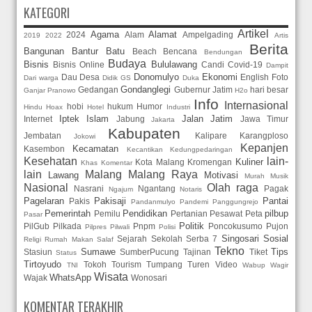
KATEGORI
Artikel
Agama
Alamat
2024
Alam
Ampelgading
2019
2022
Artis
Berita
Bangunan
Bantur
Batu
Beach
Bencana
Bendungan
Budaya
Bisnis
Bululawang
Bisnis Online
Candi
Covid-19
Dampit
Donomulyo
Ekonomi
Dau
Desa
English
Foto
Dari warga
Didik GS
Duka
Gondanglegi
Gedangan
Gubernur Jatim
hari besar
Ganjar Pranowo
H2o
Info
Internasional
hobi
hukum
Humor
Hindu
Hoax
Hotel
Industri
Iptek
Islam
Jalan
Jatim
Internet
Jabung
Jawa Timur
Jakarta
Kabupaten
Jembatan
Kalipare
Karangploso
Jokowi
Kepanjen
Kecamatan
Kasembon
Kecantikan
Kedungpedaringan
Kesehatan
lain-
Kuliner
Kota Malang
Kromengan
Khas
Komentar
lain
Malang
Malang Raya
Lawang
Motivasi
Murah
Musik
Nasional
Olah raga
Nasrani
Ngantang
Pagak
Ngajum
Notaris
Pagelaran
Pakisaji
Pantai
Pakis
Pandanmulyo
Pandemi
Panggungrejo
Pemerintah
Pendidikan
pilbup
Pemilu
Pertanian
Pesawat
Peta
Pasar
Politik
PilGub
Pilkada
Pnpm
Poncokusumo
Pujon
Pilpres
Pilwali
Polisi
Singosari
Sosial
Sejarah
Sekolah
Serba 7
Religi
Rumah Makan
Salaf
Tekno
Sumawe
Tips
Stasiun
SumberPucung
Tajinan
Tiket
Status
Tirtoyudo
Tokoh
Tourism
Tumpang
Turen
Video
TNI
Wabup
Wagir
Wisata
WhatsApp
Wajak
Wonosari
KOMENTAR TERAKHIR