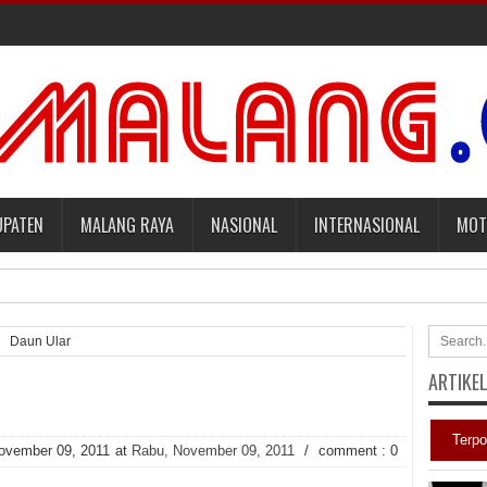
UPATEN
MALANG RAYA
NASIONAL
INTERNASIONAL
MOT
mbayar Tagihan Medis Bayi Prematurnya. [sports.yahoo]
Daun Ular
ARTIKE
aqut terkait Kasus Kuota Haji [sindonews.com]
adilan Roy Suryo [news.detik]
Terpo
ovember 09, 2011
at
Rabu, November 09, 2011
/
comment : 0