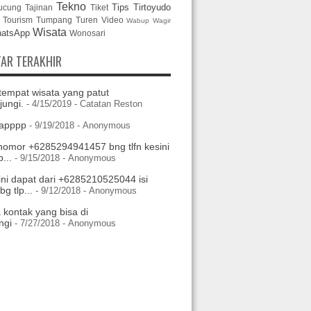
Tekno
Tips
Tirtoyudo
ucung
Tajinan
Tiket
Tourism
Tumpang
Turen
Video
Wabup
Wagir
Wisata
atsApp
Wonosari
AR TERAKHIR
tempat wisata yang patut
jungi.
- 4/15/2019
- Catatan Reston
apppp
- 9/19/2018
- Anonymous
nomor +6285294941457 bng tlfn kesini
...
- 9/15/2018
- Anonymous
ini dapat dari +6285210525044 isi
g tlp...
- 9/12/2018
- Anonymous
 kontak yang bisa di
ngi
- 7/27/2018
- Anonymous