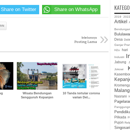
KATEGO
Share on Twitter
Share on WhatsApp
2019
202
Artikel
A
TAN
Bendunga
»
Bululawa
Sebelumnya
Desa
Didi
Posting Lama
Ganjar Pra
hari
H2o
I
Industri
Jabung
J
Jokowi
Kasembo
Kepanj
Kromeng
Malan
ng
Wisata Bendungan
10 Tanda tertular corona
Nasrani
Sengguruh Kepanjen
varian Del...
Pagelara
Panggungr
Pendidik
Pilkada
P
Pujon
Reli
Singosari