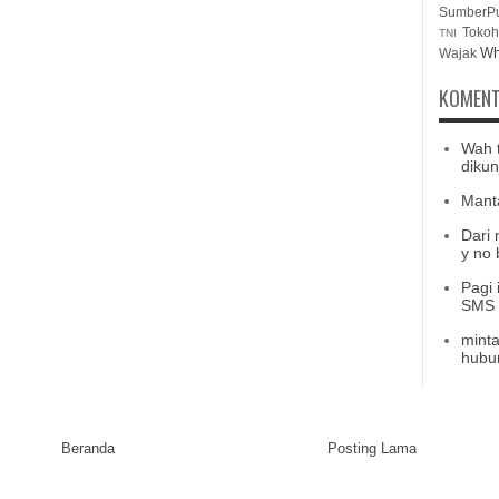
SumberP
Tokoh
TNI
Wh
Wajak
KOMENT
Wah 
dikun
Mant
Dari 
y no b
Pagi 
SMS b
minta
hubu
Beranda
Posting Lama