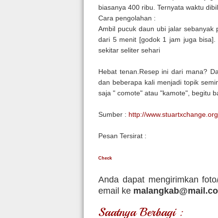
biasanya 400 ribu. Ternyata waktu dibi
Cara pengolahan :
Ambil pucuk daun ubi jalar sebanyak p
dari 5 menit [godok 1 jam juga bisa]
sekitar seliter sehari
Hebat tenan.Resep ini dari mana? Dar
dan beberapa kali menjadi topik semi
saja " comote" atau "kamote", begitu 
Sumber :
http://www.stuartxchange.or
Pesan Tersirat :
Check
Anda dapat mengirimkan foto/
email ke
malangkab@mail.c
Saatnya Berbagi :