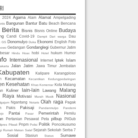
RI
Agama
Alamat
2024
Alam
Ampelgading
2
Bangunan
Bantur
Batu
Beach
Bencana
rtis
Berita
Budaya
Bisnis
Bisnis Online
n
ng
Candi
Covid-19
Dau
Dampit
Dari warga
Donomulyo
Ekonomi
English
Foto
k GS
Duka
Gondanglegi
Gedangan
Gubernur Jatim
nowo
 besar
hobi
hukum
Humor
Hindu
Hoax
Hotel
nfo
Internasional
Iptek
Islam
Internet
Jalan
Jatim
Jawa Timur
Jembatan
akarta
Kabupaten
Kalipare
Karangploso
Kecamatan
n
Kecantikan
Kedungpedaringan
en
Kesehatan
Kota Malang
Khas
Komentar
lain-lain
Malang
Kuliner
Lawang
an
g Raya
Nasional
Motivasi
Murah
Musik
Olah raga
Ngantang
Pagak
Ngajum
Notaris
n
Pakisaji
Pakis
Pandanmulyo
Pandemi
Pantai
Pemerintah
Pemilu
ejo
Pasar
an
pilbup
Pertanian
Pesawat
Peta
PilGub
Politik
Pnpm
Poncokusumo
ilpres
Pilwali
Polisi
Sejarah
Sekolah
Serba 7
gi
Rumah Makan
Salaf
Sosial
Sumawe
Stasiun
Status