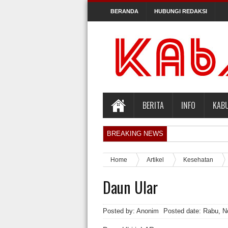
BERANDA
HUBUNGI REDAKSI
BERITA
INFO
KAB
BREAKING NEWS
Orlando Gill Menjual Jerseynya untuk Me
Home
Artikel
Kesehatan
Sidang Pra Peradilan Roy Suryo
Daun Ular
KPK Periksa Mantan Stafsus Menag Gus Y
Hakim Kabulkan Sebagian Gugatan Praper
Posted by: Anonim
Posted date:
Rabu, N