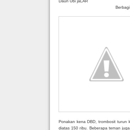
Daun Ubi jaLAR
B
Ponakan kena DBD, trombosit turun ke
diatas 150 ribu. Beberapa teman ju