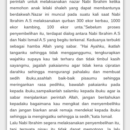
perintah untuk melaksanakan nazar Nabi Ibrahim ketika
memohon anak lelaki shaleh yang dapat membantunya
berdakwah.Nazar ini muncul pada suatu kali saat Nabi
Ibrahim A.S melaksanakan qurban 300 ekor kerbau, 1000
ekor kambing, 100 ekor unta."Sebelum proses
penyembelihan itu, terdapat dialog antara Nabi Ibrahim A.S
dan Nabi Ismail A.S yang begitu terkenal. Keduanya terbukti
sebagai hamba Allah yang sabar. "Hai Ayahku, ikatlah
tanganku sehingga tidak mengganggumu, tengkurapkan
wajahku supaya kau tak terharu dan tidak timbul kasih
sayangmu, jagalah pakaianmu agar tidak kena cipratan
darahku sehingga mengurangi pahalaku dan membuat
sedih ibuku,asahlah baik-baik pisaumu sehingga
meringankan rasa pedihku, bawalah pakaianku pada
kepada ibuku,sampaikanlah salamku kepada ibuku agar ia
sabar menjalankan perintah Allah, jangan beritahukan
kepadaku bagaimana kau mengikat dan menyembelihku
dan jangan biarkan anak remaja mendekat kepada ibuku
sehingga ia mengingatku sehingga ia sedih,"kata Ismail.
Lalu Nabi Ibrahim segera melaksanakan penyembelihan itu,
tapi ternyata pisau itu tidak dapat memotong. Ia lalu