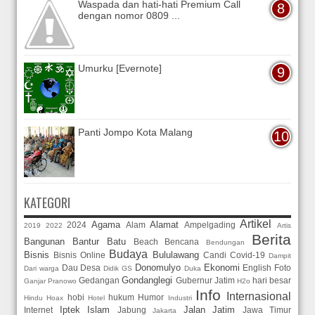
Waspada dan hati-hati Premium Call
dengan nomor 0809 ...
Umurku [Evernote]
Panti Jompo Kota Malang
KATEGORI
Artikel
Agama
Alamat
2024
Alam
Ampelgading
2019
2022
Artis
Berita
Bangunan
Bantur
Batu
Beach
Bencana
Bendungan
Budaya
Bisnis
Bululawang
Bisnis Online
Candi
Covid-19
Dampit
Donomulyo
Ekonomi
Dau
Desa
English
Foto
Dari warga
Didik GS
Duka
Gondanglegi
Gedangan
Gubernur Jatim
hari besar
Ganjar Pranowo
H2o
Info
Internasional
hobi
hukum
Humor
Hindu
Hoax
Hotel
Industri
Iptek
Islam
Jalan
Jatim
Internet
Jabung
Jawa Timur
Jakarta