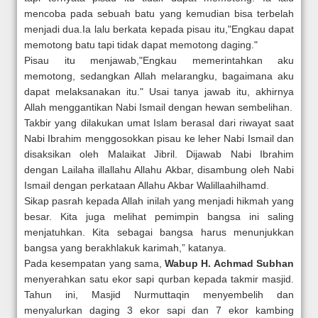
mencoba pada sebuah batu yang kemudian bisa terbelah
menjadi dua.Ia lalu berkata kepada pisau itu,"Engkau dapat
memotong batu tapi tidak dapat memotong daging."
Pisau itu menjawab,"Engkau memerintahkan aku
memotong, sedangkan Allah melarangku, bagaimana aku
dapat melaksanakan itu." Usai tanya jawab itu, akhirnya
Allah menggantikan Nabi Ismail dengan hewan sembelihan.
Takbir yang dilakukan umat Islam berasal dari riwayat saat
Nabi Ibrahim menggosokkan pisau ke leher Nabi Ismail dan
disaksikan oleh Malaikat Jibril. Dijawab Nabi Ibrahim
dengan Lailaha illallahu Allahu Akbar, disambung oleh Nabi
Ismail dengan perkataan Allahu Akbar Walillaahilhamd.
Sikap pasrah kepada Allah inilah yang menjadi hikmah yang
besar. Kita juga melihat pemimpin bangsa ini saling
menjatuhkan. Kita sebagai bangsa harus menunjukkan
bangsa yang berakhlakuk karimah,” katanya.
Pada kesempatan yang sama,
Wabup H. Achmad Subhan
menyerahkan satu ekor sapi qurban kepada takmir masjid.
Tahun ini, Masjid Nurmuttaqin menyembelih dan
menyalurkan daging 3 ekor sapi dan 7 ekor kambing