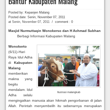
Bantur Kabupaten Malang
Hakim Kabulkan Sebagian Gugatan Praperadilan Roy Suryo [news.deti
Posted by: Kepanjen Malang
Posted date:
Senin, November 07, 2011
at
Senin, November 07, 2011
/
comment : 0
Masjid Nurmuttaqin Wonokerso dan H Achmad Subhan
Berbagi Informasi Kabupaten Malang
Wonokerto
(6/11)-Hari
Raya Idul Adha
di
Kabupaten
Malang
memberikan
makna yang
begitu
mendalam. Idul
Ilustrasi malangkab
Adha selalu
mengingatkan manusia akan hikmah pengorbanan di jalan
Allah. Perintah menyembelih itu sebenarnya merupakan