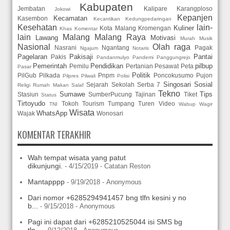
Kabupaten
Jembatan
Kalipare
Karangploso
Jokowi
Kepanjen
Kecamatan
Kasembon
Kecantikan
Kedungpedaringan
Kesehatan
lain-
Kuliner
Kota Malang
Kromengan
Khas
Komentar
lain
Malang
Malang Raya
Lawang
Motivasi
Murah
Musik
Nasional
Olah raga
Nasrani
Ngantang
Pagak
Ngajum
Notaris
Pagelaran
Pakisaji
Pantai
Pakis
Pandanmulyo
Pandemi
Panggungrejo
Pemerintah
Pendidikan
pilbup
Pemilu
Pertanian
Pesawat
Peta
Pasar
Politik
PilGub
Pilkada
Pnpm
Poncokusumo
Pujon
Pilpres
Pilwali
Polisi
Singosari
Sosial
Sejarah
Sekolah
Serba 7
Religi
Rumah Makan
Salaf
Tekno
Sumawe
Tips
Stasiun
SumberPucung
Tajinan
Tiket
Status
Tirtoyudo
Tokoh
Tourism
Tumpang
Turen
Video
TNI
Wabup
Wagir
Wisata
WhatsApp
Wajak
Wonosari
KOMENTAR TERAKHIR
Wah tempat wisata yang patut
dikunjungi.
- 4/15/2019
- Catatan Reston
Mantapppp
- 9/19/2018
- Anonymous
Dari nomor +6285294941457 bng tlfn kesini y no
b...
- 9/15/2018
- Anonymous
Pagi ini dapat dari +6285210525044 isi SMS bg
tlp...