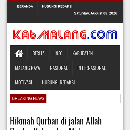
BERANDA
HUBUNGI REDAKSI
Saturday, August 08, 2026
BERITA
INFO
KABUPATEN
MALANG RAYA
NASIONAL
INTERNASIONAL
MOTIVASI
HUBUNGI REDAKSI
BREAKING NEWS
Orlando Gill Menjual Jerseynya untuk Membayar Tagihan Medis Bayi P
Sidang Pra Peradilan Roy Suryo
Hikmah Qurban di jalan Allah
KPK Periksa Mantan Stafsus Menag Gus Yaqut terkait Kasus Kuota Ha