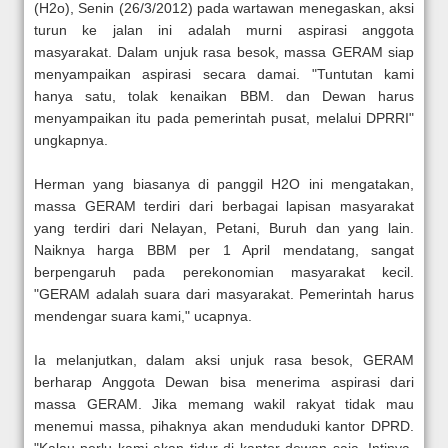
(H2o), Senin (26/3/2012) pada wartawan menegaskan, aksi
turun ke jalan ini adalah murni aspirasi anggota
masyarakat. Dalam unjuk rasa besok, massa GERAM siap
menyampaikan aspirasi secara damai. "Tuntutan kami
hanya satu, tolak kenaikan BBM. dan Dewan harus
menyampaikan itu pada pemerintah pusat, melalui DPRRI"
ungkapnya.
Herman yang biasanya di panggil H2O ini mengatakan,
massa GERAM terdiri dari berbagai lapisan masyarakat
yang terdiri dari Nelayan, Petani, Buruh dan yang lain.
Naiknya harga BBM per 1 April mendatang, sangat
berpengaruh pada perekonomian masyarakat kecil.
"GERAM adalah suara dari masyarakat. Pemerintah harus
mendengar suara kami," ucapnya.
Ia melanjutkan, dalam aksi unjuk rasa besok, GERAM
berharap Anggota Dewan bisa menerima aspirasi dari
massa GERAM. Jika memang wakil rakyat tidak mau
menemui massa, pihaknya akan menduduki kantor DPRD.
"Kalau perlu kami akan tidur di kantor dewan saja. Intinya,