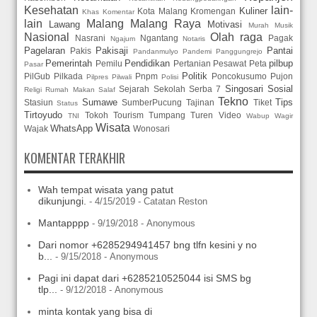
Kesehatan
lain-
Kuliner
Kota Malang
Kromengan
Khas
Komentar
lain
Malang
Malang Raya
Lawang
Motivasi
Murah
Musik
Nasional
Olah raga
Nasrani
Ngantang
Pagak
Ngajum
Notaris
Pagelaran
Pakisaji
Pantai
Pakis
Pandanmulyo
Pandemi
Panggungrejo
Pemerintah
Pendidikan
pilbup
Pemilu
Pertanian
Pesawat
Peta
Pasar
Politik
PilGub
Pilkada
Pnpm
Poncokusumo
Pujon
Pilpres
Pilwali
Polisi
Singosari
Sosial
Sejarah
Sekolah
Serba 7
Religi
Rumah Makan
Salaf
Tekno
Sumawe
Tips
Stasiun
SumberPucung
Tajinan
Tiket
Status
Tirtoyudo
Tokoh
Tourism
Tumpang
Turen
Video
TNI
Wabup
Wagir
Wisata
WhatsApp
Wajak
Wonosari
KOMENTAR TERAKHIR
Wah tempat wisata yang patut
dikunjungi.
- 4/15/2019
- Catatan Reston
Mantapppp
- 9/19/2018
- Anonymous
Dari nomor +6285294941457 bng tlfn kesini y no
b...
- 9/15/2018
- Anonymous
Pagi ini dapat dari +6285210525044 isi SMS bg
tlp...
- 9/12/2018
- Anonymous
minta kontak yang bisa di