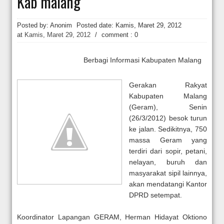
Kab malang
Sidang Pra Peradilan Roy Suryo
Posted by: Anonim
Posted date:
Kamis, Maret 29, 2012
at
Kamis, Maret 29, 2012
/
comment : 0
Berbagi Informasi Kabupaten Malang
Gerakan Rakyat
Kabupaten Malang
(Geram), Senin
(26/3/2012) besok turun
ke jalan. Sedikitnya, 750
massa Geram yang
terdiri dari sopir, petani,
nelayan, buruh dan
masyarakat sipil lainnya,
akan mendatangi Kantor
DPRD setempat.
Koordinator Lapangan GERAM, Herman Hidayat Oktiono