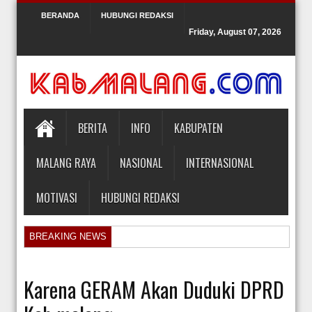
BERANDA
HUBUNGI REDAKSI
Friday, August 07, 2026
BERITA
INFO
KABUPATEN
MALANG RAYA
NASIONAL
INTERNASIONAL
MOTIVASI
HUBUNGI REDAKSI
BREAKING NEWS
KPK Periksa Mantan Stafsus Menag Gus Yaqut terkait Kasus Kuota Ha
Hakim Kabulkan Sebagian Gugatan Praperadilan Roy Suryo [news.deti
Karena GERAM Akan Duduki DPRD
Orlando Gill Menjual Jerseynya untuk Membayar Tagihan Medis Bayi P