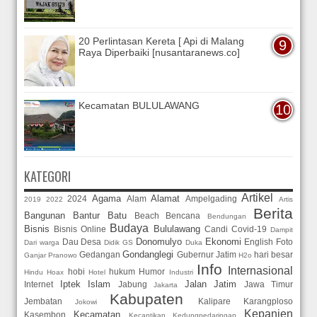
20 Perlintasan Kereta [ Api di Malang
Raya Diperbaiki [nusantaranews.co]
Kecamatan BULULAWANG
KATEGORI
Artikel
Agama
Alamat
2024
Alam
Ampelgading
2019
2022
Artis
Berita
Bangunan
Bantur
Batu
Beach
Bencana
Bendungan
Budaya
Bisnis
Bululawang
Bisnis Online
Candi
Covid-19
Dampit
Donomulyo
Ekonomi
Dau
Desa
English
Foto
Dari warga
Didik GS
Duka
Gondanglegi
Gedangan
Gubernur Jatim
hari besar
Ganjar Pranowo
H2o
Info
Internasional
hobi
hukum
Humor
Hindu
Hoax
Hotel
Industri
Iptek
Islam
Jalan
Jatim
Internet
Jabung
Jawa Timur
Jakarta
Kabupaten
Jembatan
Kalipare
Karangploso
Jokowi
Kepanjen
Kecamatan
Kasembon
Kecantikan
Kedungpedaringan