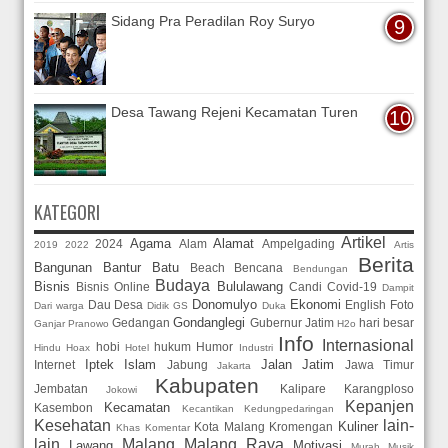
Sidang Pra Peradilan Roy Suryo
Desa Tawang Rejeni Kecamatan Turen
KATEGORI
Artikel
Agama
Alamat
2024
Alam
Ampelgading
2019
2022
Artis
Berita
Bangunan
Bantur
Batu
Beach
Bencana
Bendungan
Budaya
Bisnis
Bululawang
Bisnis Online
Candi
Covid-19
Dampit
Donomulyo
Ekonomi
Dau
Desa
English
Foto
Dari warga
Didik GS
Duka
Gondanglegi
Gedangan
Gubernur Jatim
hari besar
Ganjar Pranowo
H2o
Info
Internasional
hobi
hukum
Humor
Hindu
Hoax
Hotel
Industri
Iptek
Islam
Jalan
Jatim
Internet
Jabung
Jawa Timur
Jakarta
Kabupaten
Jembatan
Kalipare
Karangploso
Jokowi
Kepanjen
Kecamatan
Kasembon
Kecantikan
Kedungpedaringan
Kesehatan
lain-
Kuliner
Kota Malang
Kromengan
Khas
Komentar
lain
Malang
Malang Raya
Lawang
Motivasi
Murah
Musik