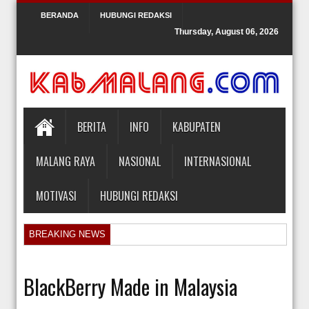
BERANDA
HUBUNGI REDAKSI
Thursday, August 06, 2026
BERITA
INFO
KABUPATEN
MALANG RAYA
NASIONAL
INTERNASIONAL
MOTIVASI
HUBUNGI REDAKSI
BREAKING NEWS
KPK Periksa Mantan Stafsus Menag Gus Yaqut terkait Kasus Kuota Ha
Hakim Kabulkan Sebagian Gugatan Praperadilan Roy Suryo [news.deti
BlackBerry Made in Malaysia
Orlando Gill Menjual Jerseynya untuk Membayar Tagihan Medis Bayi P