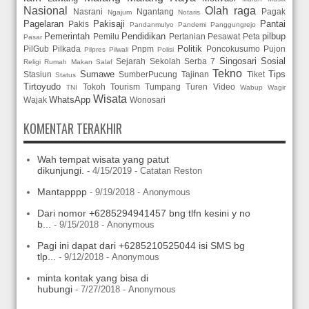
Nasional
Olah raga
Nasrani
Ngantang
Pagak
Ngajum
Notaris
Pagelaran
Pakisaji
Pantai
Pakis
Pandanmulyo
Pandemi
Panggungrejo
Pemerintah
Pendidikan
pilbup
Pemilu
Pertanian
Pesawat
Peta
Pasar
Politik
PilGub
Pilkada
Pnpm
Poncokusumo
Pujon
Pilpres
Pilwali
Polisi
Singosari
Sosial
Sejarah
Sekolah
Serba 7
Religi
Rumah Makan
Salaf
Tekno
Sumawe
Tips
Stasiun
SumberPucung
Tajinan
Tiket
Status
Tirtoyudo
Tokoh
Tourism
Tumpang
Turen
Video
TNI
Wabup
Wagir
Wisata
WhatsApp
Wajak
Wonosari
KOMENTAR TERAKHIR
Wah tempat wisata yang patut
dikunjungi.
- 4/15/2019
- Catatan Reston
Mantapppp
- 9/19/2018
- Anonymous
Dari nomor +6285294941457 bng tlfn kesini y no
b...
- 9/15/2018
- Anonymous
Pagi ini dapat dari +6285210525044 isi SMS bg
tlp...
- 9/12/2018
- Anonymous
minta kontak yang bisa di
hubungi
- 7/27/2018
- Anonymous