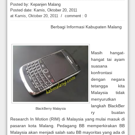
Sidang Pra Peradilan Roy Suryo
Posted by: Kepanjen Malang
Posted date:
Kamis, Oktober 20, 2011
at
Kamis, Oktober 20, 2011
/
comment : 0
Berbagi Informasi Kabupaten Malang
Masih hangat-
hangat tai ayam
suasana
konfrontasi
dengan negara
tetangga kita
Malaysia tidak
menyurutkan
langkah BlackBer
BlackBerry Malaysia
ry buatan
Research In Motion (RIM) di Malaysia yang mulai masuk di
pasaran kota Malang. Pedagang BB memperkirakan BB
Malaysia akan menjadi salah satu BB mayoritas yang ada di