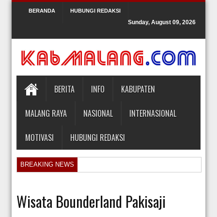
BERANDA
HUBUNGI REDAKSI
Sunday, August 09, 2026
BERITA
INFO
KABUPATEN
MALANG RAYA
NASIONAL
INTERNASIONAL
MOTIVASI
HUBUNGI REDAKSI
BREAKING NEWS
Orlando Gill Menjual Jerseynya untuk Membayar Tagihan Medis Bayi P
Sidang Pra Peradilan Roy Suryo
Wisata Bounderland Pakisaji
KPK Periksa Mantan Stafsus Menag Gus Yaqut terkait Kasus Kuota Ha