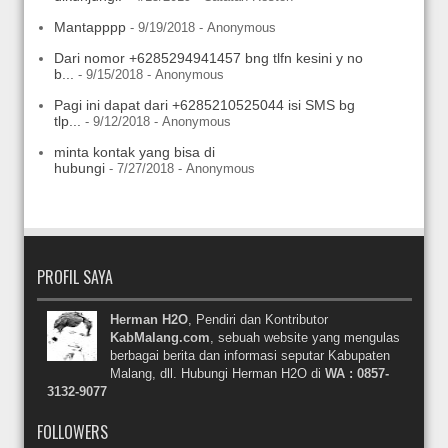
Mantapppp
- 9/19/2018
- Anonymous
Dari nomor +6285294941457 bng tlfn kesini y no
b...
- 9/15/2018
- Anonymous
Pagi ini dapat dari +6285210525044 isi SMS bg
tlp...
- 9/12/2018
- Anonymous
minta kontak yang bisa di
hubungi
- 7/27/2018
- Anonymous
PROFIL SAYA
Herman H2O
, Pendiri dan Kontributor
KabMalang.com
, sebuah website yang mengulas
berbagai berita dan informasi seputar Kabupaten
Malang, dll. Hubungi Herman H2O di
WA : 0857-
3132-9077
FOLLOWERS