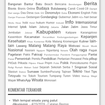
Berita
Bangunan
Bantur
Batu
Beach
Bencana
Bendungan
Budaya
Bisnis
Bululawang
Bisnis Online
Candi
Covid-19
Dampit
Donomulyo
Ekonomi
Dau
Desa
English
Foto
Dari warga
Didik GS
Duka
Gondanglegi
Gedangan
Gubernur Jatim
hari besar
Ganjar Pranowo
H2o
Info
Internasional
hobi
hukum
Humor
Hindu
Hoax
Hotel
Industri
Iptek
Islam
Jalan
Jatim
Internet
Jabung
Jawa Timur
Jakarta
Kabupaten
Jembatan
Kalipare
Karangploso
Jokowi
Kepanjen
Kecamatan
Kasembon
Kecantikan
Kedungpedaringan
Kesehatan
lain-
Kuliner
Kota Malang
Kromengan
Khas
Komentar
lain
Malang
Malang Raya
Lawang
Motivasi
Murah
Musik
Nasional
Olah raga
Nasrani
Ngantang
Pagak
Ngajum
Notaris
Pagelaran
Pakisaji
Pantai
Pakis
Pandanmulyo
Pandemi
Panggungrejo
Pemerintah
Pendidikan
pilbup
Pemilu
Pertanian
Pesawat
Peta
Pasar
Politik
PilGub
Pilkada
Pnpm
Poncokusumo
Pujon
Pilpres
Pilwali
Polisi
Singosari
Sosial
Sejarah
Sekolah
Serba 7
Religi
Rumah Makan
Salaf
Tekno
Sumawe
Tips
Stasiun
SumberPucung
Tajinan
Tiket
Status
Tirtoyudo
Tokoh
Tourism
Tumpang
Turen
Video
TNI
Wabup
Wagir
Wisata
WhatsApp
Wajak
Wonosari
KOMENTAR TERAKHIR
Wah tempat wisata yang patut
dikunjungi.
- 4/15/2019
- Catatan Reston