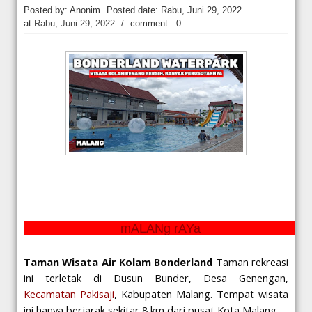
Hakim Kabulkan Sebagian Gugatan Praperadilan Roy Suryo [news.deti
Posted by: Anonim
Posted date:
Rabu, Juni 29, 2022
at
Rabu, Juni 29, 2022
/
comment : 0
mALANg rAYa
Taman Wisata Air Kolam Bonderland
Taman rekreasi
ini terletak di Dusun Bunder, Desa Genengan,
Kecamatan Pakisaji
, Kabupaten Malang. Tempat wisata
ini hanya berjarak sekitar 8 km dari pusat Kota Malang