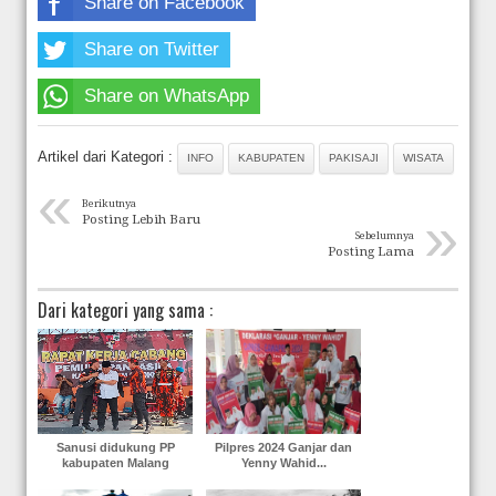
Share on Facebook
Share on Twitter
Share on WhatsApp
Artikel dari Kategori :
INFO
KABUPATEN
PAKISAJI
WISATA
«
Berikutnya
»
Posting Lebih Baru
Sebelumnya
Posting Lama
Dari kategori yang sama :
Sanusi didukung PP
Pilpres 2024 Ganjar dan
kabupaten Malang
Yenny Wahid...