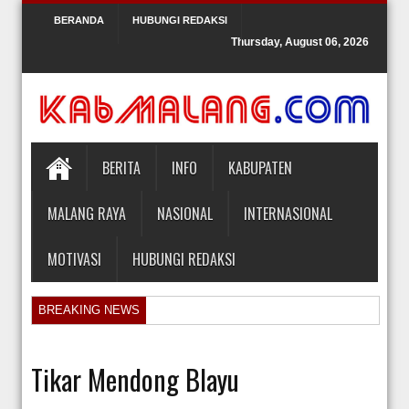
BERANDA
HUBUNGI REDAKSI
Thursday, August 06, 2026
BERITA
INFO
KABUPATEN
MALANG RAYA
NASIONAL
INTERNASIONAL
MOTIVASI
HUBUNGI REDAKSI
BREAKING NEWS
Orlando Gill Menjual Jerseynya untuk Membayar Tagihan Medis Bayi P
Sidang Pra Peradilan Roy Suryo
Tikar Mendong Blayu
KPK Periksa Mantan Stafsus Menag Gus Yaqut terkait Kasus Kuota Ha
Hakim Kabulkan Sebagian Gugatan Praperadilan Roy Suryo [news.deti