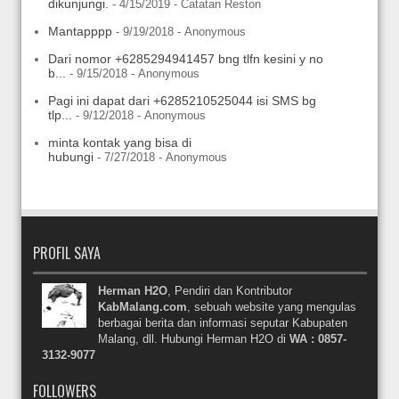
dikunjungi.
- 4/15/2019
- Catatan Reston
Mantapppp
- 9/19/2018
- Anonymous
Dari nomor +6285294941457 bng tlfn kesini y no
b...
- 9/15/2018
- Anonymous
Pagi ini dapat dari +6285210525044 isi SMS bg
tlp...
- 9/12/2018
- Anonymous
minta kontak yang bisa di
hubungi
- 7/27/2018
- Anonymous
PROFIL SAYA
Herman H2O
, Pendiri dan Kontributor
KabMalang.com
, sebuah website yang mengulas
berbagai berita dan informasi seputar Kabupaten
Malang, dll. Hubungi Herman H2O di
WA : 0857-
3132-9077
FOLLOWERS