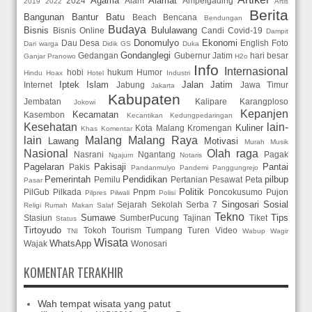
Agama
Alamat
2024
Alam
Ampelgading
2019
2022
Artis
Berita
Bangunan
Bantur
Batu
Beach
Bencana
Bendungan
Budaya
Bisnis
Bululawang
Bisnis Online
Candi
Covid-19
Dampit
Donomulyo
Ekonomi
Dau
Desa
English
Foto
Dari warga
Didik GS
Duka
Gondanglegi
Gedangan
Gubernur Jatim
hari besar
Ganjar Pranowo
H2o
Info
Internasional
hobi
hukum
Humor
Hindu
Hoax
Hotel
Industri
Iptek
Islam
Jalan
Jatim
Internet
Jabung
Jawa Timur
Jakarta
Kabupaten
Jembatan
Kalipare
Karangploso
Jokowi
Kepanjen
Kecamatan
Kasembon
Kecantikan
Kedungpedaringan
Kesehatan
lain-
Kuliner
Kota Malang
Kromengan
Khas
Komentar
lain
Malang
Malang Raya
Lawang
Motivasi
Murah
Musik
Nasional
Olah raga
Nasrani
Ngantang
Pagak
Ngajum
Notaris
Pagelaran
Pakisaji
Pantai
Pakis
Pandanmulyo
Pandemi
Panggungrejo
Pemerintah
Pendidikan
pilbup
Pemilu
Pertanian
Pesawat
Peta
Pasar
Politik
PilGub
Pilkada
Pnpm
Poncokusumo
Pujon
Pilpres
Pilwali
Polisi
Singosari
Sosial
Sejarah
Sekolah
Serba 7
Religi
Rumah Makan
Salaf
Tekno
Sumawe
Tips
Stasiun
SumberPucung
Tajinan
Tiket
Status
Tirtoyudo
Tokoh
Tourism
Tumpang
Turen
Video
TNI
Wabup
Wagir
Wisata
WhatsApp
Wajak
Wonosari
KOMENTAR TERAKHIR
Wah tempat wisata yang patut