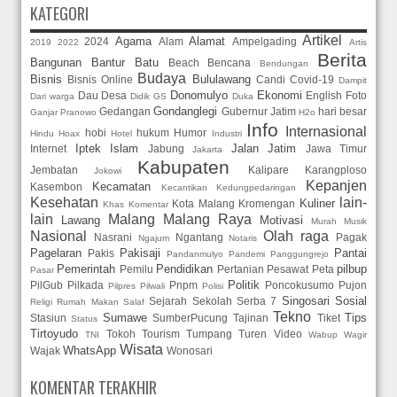
KATEGORI
Artikel
Agama
Alamat
2024
Alam
Ampelgading
2019
2022
Artis
Berita
Bangunan
Bantur
Batu
Beach
Bencana
Bendungan
Budaya
Bisnis
Bululawang
Bisnis Online
Candi
Covid-19
Dampit
Donomulyo
Ekonomi
Dau
Desa
English
Foto
Dari warga
Didik GS
Duka
Gondanglegi
Gedangan
Gubernur Jatim
hari besar
Ganjar Pranowo
H2o
Info
Internasional
hobi
hukum
Humor
Hindu
Hoax
Hotel
Industri
Iptek
Islam
Jalan
Jatim
Internet
Jabung
Jawa Timur
Jakarta
Kabupaten
Jembatan
Kalipare
Karangploso
Jokowi
Kepanjen
Kecamatan
Kasembon
Kecantikan
Kedungpedaringan
Kesehatan
lain-
Kuliner
Kota Malang
Kromengan
Khas
Komentar
lain
Malang
Malang Raya
Lawang
Motivasi
Murah
Musik
Nasional
Olah raga
Nasrani
Ngantang
Pagak
Ngajum
Notaris
Pagelaran
Pakisaji
Pantai
Pakis
Pandanmulyo
Pandemi
Panggungrejo
Pemerintah
Pendidikan
pilbup
Pemilu
Pertanian
Pesawat
Peta
Pasar
Politik
PilGub
Pilkada
Pnpm
Poncokusumo
Pujon
Pilpres
Pilwali
Polisi
Singosari
Sosial
Sejarah
Sekolah
Serba 7
Religi
Rumah Makan
Salaf
Tekno
Sumawe
Tips
Stasiun
SumberPucung
Tajinan
Tiket
Status
Tirtoyudo
Tokoh
Tourism
Tumpang
Turen
Video
TNI
Wabup
Wagir
Wisata
WhatsApp
Wajak
Wonosari
KOMENTAR TERAKHIR