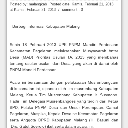
Hakim Kabulkan Sebagian Gugatan Praperadilan Roy Suryo [news.deti
Posted by: malangkab
Posted date:
Kamis, Februari 21, 2013
at
Kamis, Februari 21, 2013
/
comment : 0
Berbagi Informasi Kabupaten Malang
Senin 18 Pebruari 2013 UPK PNPM Mandiri Perdesaan
Kecamatan Pagelaran melaksanakan Musyawarah Antar
Desa (MAD) Prioritas Usulan TA. 2013 yang membahas
tentang usulan-usulan dari Desa yang akan di danai oleh
PNPM Mandiri Perdesaan.
Acara ini bersamaan dengan pelaksaaan Musrenbangcam
di kecamatan ini, dipandu oleh tim musrenbang Kabupaten
Malang, Ketua Tim Musrenbang Kabupaten Ir. Susmono.
Hadir Tim Delegasi Musrenbangdes yang terdiri dari Ketua
BPD, Pelaku PNPM Desa dan Unsur Perempuan. Camat
Pagelaran, Muspika, Kepala Desa se Kecamatan Pagelaran
serta Anggota DPRD Kabupaten Malang (H. Basuni dan
Drs. Gatot Soerojo) ikut serta dalam acara ini.