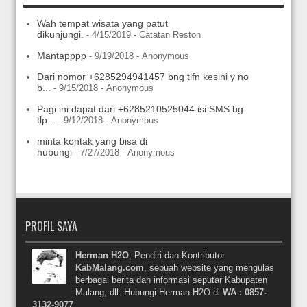
Wah tempat wisata yang patut
dikunjungi.
- 4/15/2019
- Catatan Reston
Mantapppp
- 9/19/2018
- Anonymous
Dari nomor +6285294941457 bng tlfn kesini y no
b...
- 9/15/2018
- Anonymous
Pagi ini dapat dari +6285210525044 isi SMS bg
tlp...
- 9/12/2018
- Anonymous
minta kontak yang bisa di
hubungi
- 7/27/2018
- Anonymous
PROFIL SAYA
Herman H2O
, Pendiri dan Kontributor
KabMalang.com
, sebuah website yang mengulas
berbagai berita dan informasi seputar Kabupaten
Malang, dll. Hubungi Herman H2O di
WA : 0857-
3132-9077