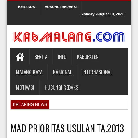
BERANDA
HUBUNGI REDAKSI
Monday, August 10, 2026
BERITA
INFO
KABUPATEN
MALANG RAYA
NASIONAL
INTERNASIONAL
MOTIVASI
HUBUNGI REDAKSI
BREAKING NEWS
Orlando Gill Menjual Jerseynya untuk Membayar Tagihan Medis Bayi P
Sidang Pra Peradilan Roy Suryo
MAD PRIORITAS USULAN TA.2013
KPK Periksa Mantan Stafsus Menag Gus Yaqut terkait Kasus Kuota Ha