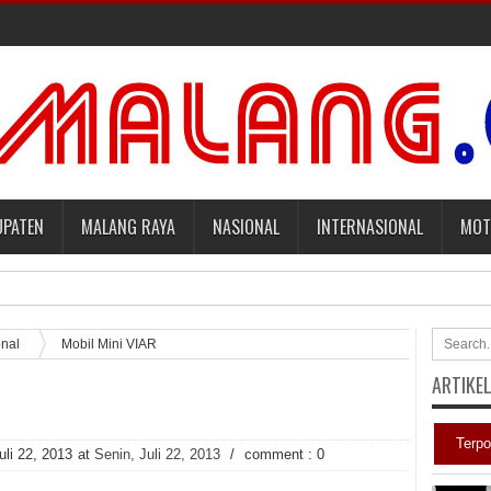
UPATEN
MALANG RAYA
NASIONAL
INTERNASIONAL
MOT
mbayar Tagihan Medis Bayi Prematurnya. [sports.yahoo]
nal
Mobil Mini VIAR
ARTIKE
aqut terkait Kasus Kuota Haji [sindonews.com]
adilan Roy Suryo [news.detik]
Terpo
uli 22, 2013
at
Senin, Juli 22, 2013
/
comment : 0