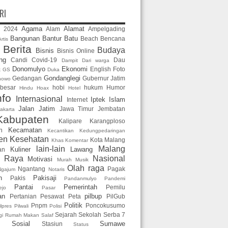
RI
Agama
Alamat
2024
Alam
Ampelgading
2
Bangunan
Bantur
Batu
Beach
Bencana
rtis
Berita
Budaya
Bisnis
Bisnis Online
n
ng
Candi
Covid-19
Dau
Dampit
Dari warga
Donomulyo
Ekonomi
English
Foto
k GS
Duka
Gondanglegi
Gedangan
Gubernur Jatim
nowo
 besar
hobi
hukum
Humor
Hindu
Hoax
Hotel
nfo
Internasional
Iptek
Islam
Internet
Jalan
Jatim
Jawa Timur
Jembatan
akarta
Kabupaten
Kalipare
Karangploso
Kecamatan
n
Kecantikan
Kedungpedaringan
en
Kesehatan
Kota Malang
Khas
Komentar
lain-lain
Malang
Kuliner
Lawang
an
g Raya
Nasional
Motivasi
Murah
Musik
Olah raga
Ngantang
Pagak
Ngajum
Notaris
n
Pakisaji
Pakis
Pandanmulyo
Pandemi
Pantai
Pemerintah
Pemilu
ejo
Pasar
an
pilbup
Pertanian
Pesawat
Peta
PilGub
Politik
Pnpm
Poncokusumo
ilpres
Pilwali
Polisi
Sejarah
Sekolah
Serba 7
gi
Rumah Makan
Salaf
Sosial
Sumawe
Stasiun
Status