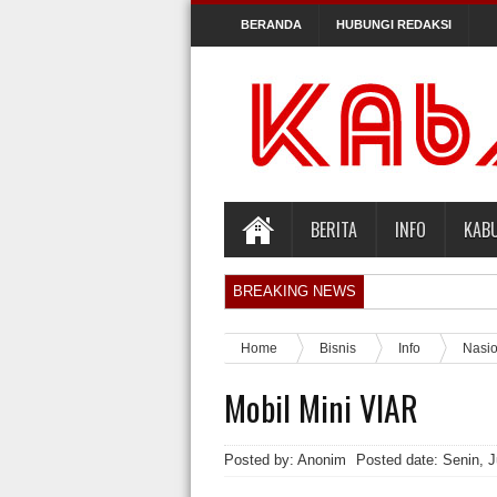
BERANDA
HUBUNGI REDAKSI
BERITA
INFO
KAB
BREAKING NEWS
Orlando Gill Menjual Jerseynya untuk Me
Home
Bisnis
Info
Nasio
Sidang Pra Peradilan Roy Suryo
Mobil Mini VIAR
KPK Periksa Mantan Stafsus Menag Gus Y
Hakim Kabulkan Sebagian Gugatan Praper
Posted by: Anonim
Posted date:
Senin, J