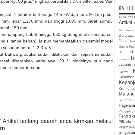
pai Rp. 50 juta," ungkap perwakilan Divisi After Sales Viar
KATEGO
langkah 1-silinder bertenaga 14,5 kW dan torsi 20 Nm pada
2019
202
0 mm, lebar 1.270 mm, dan tinggi 1.600 mm. Jarak sumbu
Artikel
A
 tanah 150 mm.
Bendunga
a menampung bobot hingga 650 kg dengan efisiensi bahan
Bululawa
kondisi tanpa beban). Ia pun memanfaatkan transmisi model
Desa
Didi
Ganjar Pra
n susunan netral-1-2-3-4-5.
hari
H2o
ut bahwa produksi sudah dilakukan dan sejauh ini sudah
I
Industri
assal diharapkan pada awal 2013. Modelnya pun nanti
Jabung
J
beber sumber tersebut.
Jokowi
Kasembo
Kepanj
Kromeng
Malan
Nasrani
Pagelara
Panggungr
Pendidik
 Artikel tentang daerah anda kirmkan melalui
Pilkada
P
Pujon
om
Reli
Singosari