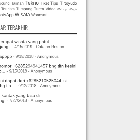
Tekno
Tips
Tirtoyudo
ucung
Tajinan
Tiket
Tourism
Tumpang
Turen
Video
Wabup
Wagir
Wisata
atsApp
Wonosari
AR TERAKHIR
tempat wisata yang patut
jungi.
- 4/15/2019
- Catatan Reston
apppp
- 9/19/2018
- Anonymous
nomor +6285294941457 bng tlfn kesini
...
- 9/15/2018
- Anonymous
ini dapat dari +6285210525044 isi
g tlp...
- 9/12/2018
- Anonymous
 kontak yang bisa di
ngi
- 7/27/2018
- Anonymous