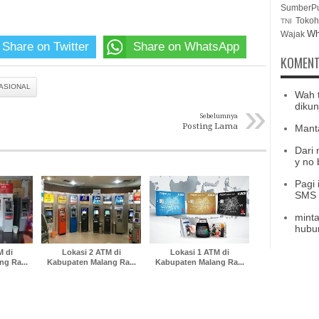
SumberP
Tokoh
TNI
Wh
Wajak
Share on Twitter
Share on WhatsApp
KOMENT
ASIONAL
Wah 
»
dikun
Sebelumnya
Posting Lama
Mant
Dari 
y no b
Pagi 
SMS b
minta
hubu
M di
Lokasi 2 ATM di
Lokasi 1 ATM di
g Ra...
Kabupaten Malang Ra...
Kabupaten Malang Ra...