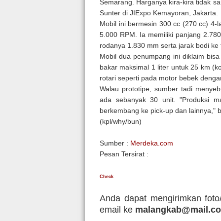
Semarang. Harganya kira-kira tidak sam
Sunter di JIExpo Kemayoran, Jakarta.
Mobil ini bermesin 300 cc (270 cc) 4-
5.000 RPM. Ia memiliki panjang 2.78
rodanya 1.830 mm serta jarak bodi ke
Mobil dua penumpang ini diklaim bis
bakar maksimal 1 liter untuk 25 km (
rotari seperti pada motor bebek denga
Walau prototipe, sumber tadi menyeb
ada sebanyak 30 unit. "Produksi m
berkembang ke pick-up dan lainnya," 
(kpl/why/bun)
Sumber :
Merdeka.com
Pesan Tersirat :
Check
Anda dapat mengirimkan foto/
email ke
malangkab@mail.c