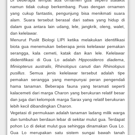
namun tidak cukup berkembang. Puas dengan ornamen
yang cukup fantastis, pengunjung bisa menikmati suara
alam. Suara tersebut berasal dari satwa yang hidup di
dalam gua antara lain udang, lele, jangkrik, oleng, walet,
dan kelelawar.
Menurut Puslit Biologi LIPI ketika melakukan identifikasi
biota gua menemukan beberapa jenis kelelawar pemakan
serangga, kala cemeti, katak dan ikan lele. Kelelawar
diidentifikasi di Gua Lo adalah
Hipposideros diadema
,
Miniopterus australis
,
Rhinolopus canuti
dan
Rhinolopus
pusillus
. Semua jenis kelelawar tersebut adalah tipe
pemakan serangga yang mempunyai peran pengendali
hama tanaman. Beberapa fauna yang teramati seperti
kalacemeti dari marga Charon yang berukuran relatif besar
dan juga dari kelompok marga Sarax yang relatif berukuran
lebih kecil dibandingkan Charon.
Vegetasi di permukaan adalah tanaman ladang milik warga
dan tumbuhan berdaun lebar di sekitar mulut gua. Terdapat
pohon Lo di dekat mulut gua sehingga dinamakan Gua Lo.
Gua Lo merupakan satu sistem sungai bawah tanah