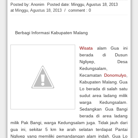
Hakim Kabulkan Sebagian Gugatan Praperadilan Roy Suryo [news.deti
Posted by: Anonim
Posted date:
Minggu, Agustus 18, 2013
at
Minggu, Agustus 18, 2013
/
comment : 0
Berbagi Informasi Kabupaten Malang
Wisata
alam Gua ini
berada di Dusun
Ngliyep, Desa
Kedungsalam,
Kecamatan
Donomulyo
,
Kabupaten Malang. Gua
Lo berada di salah satu
sudut area ladang milik
warga Kedungsalam.
Sedangkan Gua Bangi
berada di area ladang
milik Pak Bangi, warga Kedungsalam juga. Tidak jauh dari
gua ini, sekitar 5 km ke arah selatan terdapat Pantai
Ngliyep yang memiliki pemandangan alam indah. Gua Lo