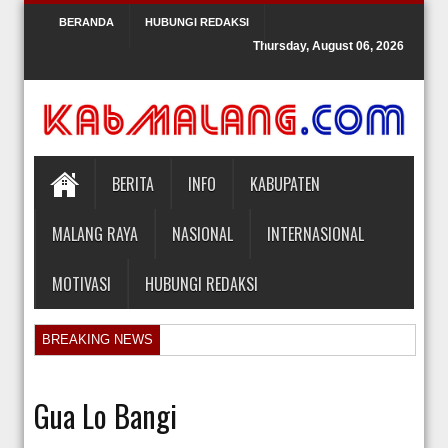
BERANDA
HUBUNGI REDAKSI
Thursday, August 06, 2026
BERITA
INFO
KABUPATEN
MALANG RAYA
NASIONAL
INTERNASIONAL
MOTIVASI
HUBUNGI REDAKSI
BREAKING NEWS
Orlando Gill Menjual Jerseynya untuk Membayar Tagihan Medis Bayi P
Sidang Pra Peradilan Roy Suryo
Gua Lo Bangi
KPK Periksa Mantan Stafsus Menag Gus Yaqut terkait Kasus Kuota Ha