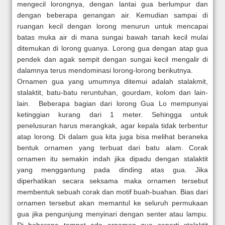
mengecil lorongnya, dengan lantai gua berlumpur dan
dengan beberapa genangan air. Kemudian sampai di
ruangan kecil dengan lorong menurun untuk mencapai
batas muka air di mana sungai bawah tanah kecil mulai
ditemukan di lorong guanya. Lorong gua dengan atap gua
pendek dan agak sempit dengan sungai kecil mengalir di
dalamnya terus mendominasi lorong-lorong berikutnya.
Ornamen gua yang umumnya ditemui adalah stalakmit,
stalaktit, batu-batu reruntuhan, gourdam, kolom dan lain-
lain. Beberapa bagian dari lorong Gua Lo mempunyai
ketinggian kurang dari 1 meter. Sehingga untuk
penelusuran harus merangkak, agar kepala tidak terbentur
atap lorong. Di dalam gua kita juga bisa melihat beraneka
bentuk ornamen yang terbuat dari batu alam. Corak
ornamen itu semakin indah jika dipadu dengan stalaktit
yang menggantung pada dinding atas gua. Jika
diperhatikan secara seksama maka ornamen tersebut
membentuk sebuah corak dan motif buah-buahan. Bias dari
ornamen tersebut akan memantul ke seluruh permukaan
gua jika pengunjung menyinari dengan senter atau lampu.
Di beberapa tempat ada ornamen gua seperti stalaktit