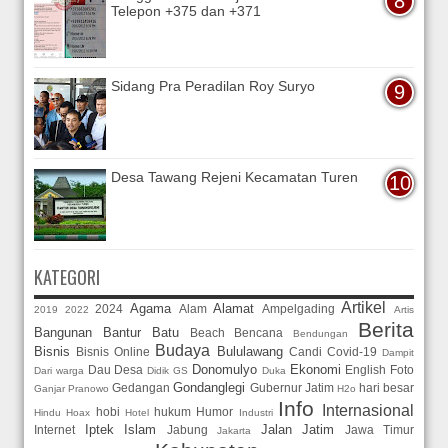
Telepon +375 dan +371
Sidang Pra Peradilan Roy Suryo
Desa Tawang Rejeni Kecamatan Turen
KATEGORI
Artikel
Agama
Alamat
2024
Alam
Ampelgading
2019
2022
Artis
Berita
Bangunan
Bantur
Batu
Beach
Bencana
Bendungan
Budaya
Bisnis
Bululawang
Bisnis Online
Candi
Covid-19
Dampit
Donomulyo
Ekonomi
Dau
Desa
English
Foto
Dari warga
Didik GS
Duka
Gondanglegi
Gedangan
Gubernur Jatim
hari besar
Ganjar Pranowo
H2o
Info
Internasional
hobi
hukum
Humor
Hindu
Hoax
Hotel
Industri
Iptek
Islam
Jalan
Jatim
Internet
Jabung
Jawa Timur
Jakarta