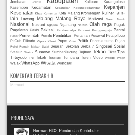
Kabupaten
Jembatan
Kalipare
Karangploso
Jokowi
Kepanjen
Kecamatan
Kasembon
Kecantikan
Kedungpedaringan
Kesehatan
lain-
Kuliner
Kota Malang
Kromengan
Khas
Komentar
lain
Malang
Malang Raya
Lawang
Motivasi
Murah
Musik
Nasional
Olah raga
Nasrani
Ngantang
Pagak
Ngajum
Notaris
Pagelaran
Pakisaji
Pantai
Pakis
Pandanmulyo
Pandemi
Panggungrejo
Pemerintah
Pendidikan
pilbup
Pemilu
Pertanian
Pesawat
Peta
Pasar
Politik
PilGub
Pilkada
Pnpm
Poncokusumo
Pujon
Pilpres
Pilwali
Polisi
Singosari
Sosial
Sejarah
Sekolah
Serba 7
Religi
Rumah Makan
Salaf
Tekno
Sumawe
Tips
Stasiun
SumberPucung
Tajinan
Tiket
Status
Tirtoyudo
Tokoh
Tourism
Tumpang
Turen
Video
TNI
Wabup
Wagir
Wisata
WhatsApp
Wajak
Wonosari
KOMENTAR TERAKHIR
Memuat...
PROFIL SAYA
Herman H2O
, Pendiri dan Kontributor