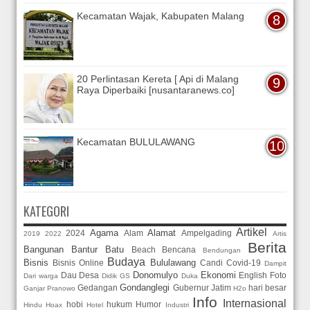
Kecamatan Wajak, Kabupaten Malang
20 Perlintasan Kereta [ Api di Malang
Raya Diperbaiki [nusantaranews.co]
Kecamatan BULULAWANG
KATEGORI
Artikel
Agama
Alamat
2024
Alam
Ampelgading
2019
2022
Artis
Berita
Bangunan
Bantur
Batu
Beach
Bencana
Bendungan
Budaya
Bisnis
Bululawang
Bisnis Online
Candi
Covid-19
Dampit
Donomulyo
Ekonomi
Dau
Desa
English
Foto
Dari warga
Didik GS
Duka
Gondanglegi
Gedangan
Gubernur Jatim
hari besar
Ganjar Pranowo
H2o
Info
Internasional
hobi
hukum
Humor
Hindu
Hoax
Hotel
Industri