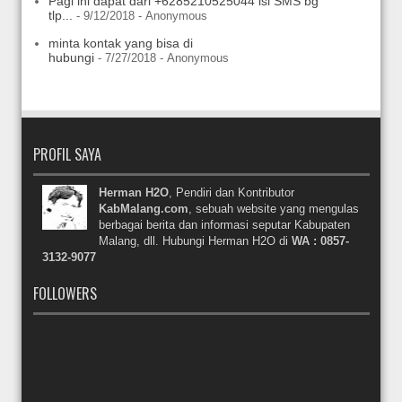
Pagi ini dapat dari +6285210525044 isi SMS bg
tlp...
- 9/12/2018
- Anonymous
minta kontak yang bisa di
hubungi
- 7/27/2018
- Anonymous
PROFIL SAYA
Herman H2O
, Pendiri dan Kontributor
KabMalang.com
, sebuah website yang mengulas
berbagai berita dan informasi seputar Kabupaten
Malang, dll. Hubungi Herman H2O di
WA : 0857-
3132-9077
FOLLOWERS