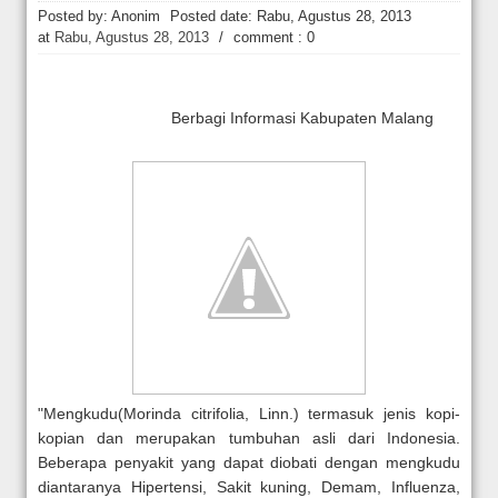
KPK Periksa Mantan Stafsus Menag Gus Yaqut terkait Kasus Kuota Ha
Posted by: Anonim
Posted date:
Rabu, Agustus 28, 2013
at
Rabu, Agustus 28, 2013
/
comment : 0
Berbagi Informasi Kabupaten Malang
"Mengkudu(Morinda citrifolia, Linn.) termasuk jenis kopi-
kopian dan merupakan tumbuhan asli dari Indonesia.
Beberapa penyakit yang dapat diobati dengan mengkudu
diantaranya Hipertensi, Sakit kuning, Demam, Influenza,