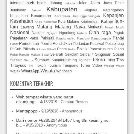
Iptek
Islam
Jalan
Jatim
Internet
Jabung
Jawa Timur
Jakarta
Kabupaten
Jembatan
Kalipare
Karangploso
Jokowi
Kepanjen
Kecamatan
Kasembon
Kecantikan
Kedungpedaringan
Kesehatan
lain-
Kuliner
Kota Malang
Kromengan
Khas
Komentar
lain
Malang
Malang Raya
Lawang
Motivasi
Murah
Musik
Nasional
Olah raga
Nasrani
Ngantang
Pagak
Ngajum
Notaris
Pagelaran
Pakisaji
Pantai
Pakis
Pandanmulyo
Pandemi
Panggungrejo
Pemerintah
Pendidikan
pilbup
Pemilu
Pertanian
Pesawat
Peta
Pasar
Politik
PilGub
Pilkada
Pnpm
Poncokusumo
Pujon
Pilpres
Pilwali
Polisi
Singosari
Sosial
Sejarah
Sekolah
Serba 7
Religi
Rumah Makan
Salaf
Tekno
Sumawe
Tips
Stasiun
SumberPucung
Tajinan
Tiket
Status
Tirtoyudo
Tokoh
Tourism
Tumpang
Turen
Video
TNI
Wabup
Wagir
Wisata
WhatsApp
Wajak
Wonosari
KOMENTAR TERAKHIR
Wah tempat wisata yang patut
dikunjungi.
- 4/15/2019
- Catatan Reston
Mantapppp
- 9/19/2018
- Anonymous
Dari nomor +6285294941457 bng tlfn kesini y no
b...
- 9/15/2018
- Anonymous