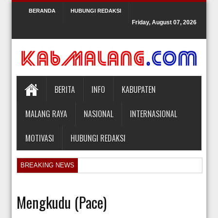
BERANDA
HUBUNGI REDAKSI
Friday, August 07, 2026
BERITA
INFO
KABUPATEN
MALANG RAYA
NASIONAL
INTERNASIONAL
MOTIVASI
HUBUNGI REDAKSI
BREAKING NEWS
Hakim Kabulkan Sebagian Gugatan Praperadilan Roy Suryo [news.deti
Orlando Gill Menjual Jerseynya untuk Membayar Tagihan Medis Bayi P
Mengkudu (Pace)
Sidang Pra Peradilan Roy Suryo