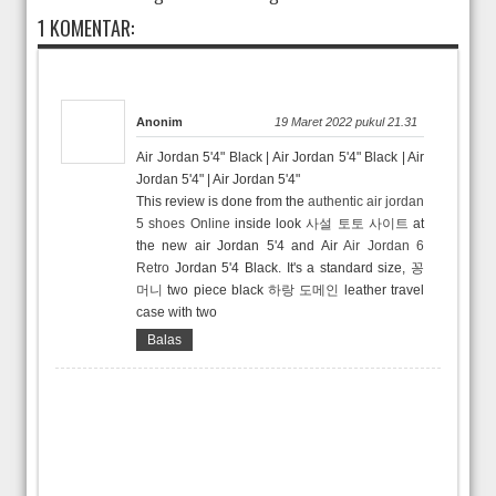
1 KOMENTAR:
Anonim
19 Maret 2022 pukul 21.31
Air Jordan 5'4" Black | Air Jordan 5'4" Black | Air
Jordan 5'4" | Air Jordan 5'4"
This review is done from the
authentic air jordan
5 shoes Online
inside look
사설 토토 사이트
at
the new air Jordan 5'4 and Air
Air Jordan 6
Retro
Jordan 5'4 Black. It's a standard size,
꽁
머니
two piece black
하랑 도메인
leather travel
case with two
Balas