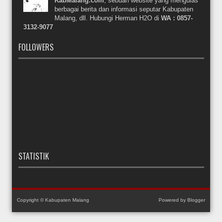
KabMalang.com
, sebuah website yang mengulas
berbagai berita dan informasi seputar Kabupaten
Malang, dll. Hubungi Herman H2O di
WA : 0857-
3132-9077
FOLLOWERS
STATISTIK
Copyright ©
Kabupaten Malang
Powered by
Blogger
Dibangun oleh
Arizal Firmansyah