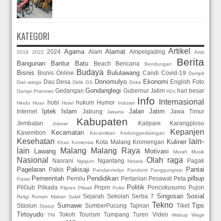
KATEGORI
Artikel
Agama
Alamat
2024
Alam
Ampelgading
2019
2022
Artis
Berita
Bangunan
Bantur
Batu
Beach
Bencana
Bendungan
Budaya
Bisnis
Bululawang
Bisnis Online
Candi
Covid-19
Dampit
Donomulyo
Ekonomi
Dau
Desa
English
Foto
Dari warga
Didik GS
Duka
Gondanglegi
Gedangan
Gubernur Jatim
hari besar
Ganjar Pranowo
H2o
Info
Internasional
hobi
hukum
Humor
Hindu
Hoax
Hotel
Industri
Iptek
Islam
Jalan
Jatim
Internet
Jabung
Jawa Timur
Jakarta
Kabupaten
Jembatan
Kalipare
Karangploso
Jokowi
Kepanjen
Kecamatan
Kasembon
Kecantikan
Kedungpedaringan
Kesehatan
lain-
Kuliner
Kota Malang
Kromengan
Khas
Komentar
lain
Malang
Malang Raya
Lawang
Motivasi
Murah
Musik
Nasional
Olah raga
Nasrani
Ngantang
Pagak
Ngajum
Notaris
Pagelaran
Pakisaji
Pantai
Pakis
Pandanmulyo
Pandemi
Panggungrejo
Pemerintah
Pendidikan
pilbup
Pemilu
Pertanian
Pesawat
Peta
Pasar
Politik
PilGub
Pilkada
Pnpm
Poncokusumo
Pujon
Pilpres
Pilwali
Polisi
Singosari
Sosial
Sejarah
Sekolah
Serba 7
Religi
Rumah Makan
Salaf
Tekno
Sumawe
Tips
Stasiun
SumberPucung
Tajinan
Tiket
Status
Tirtoyudo
Tokoh
Tourism
Tumpang
Turen
Video
TNI
Wabup
Wagir