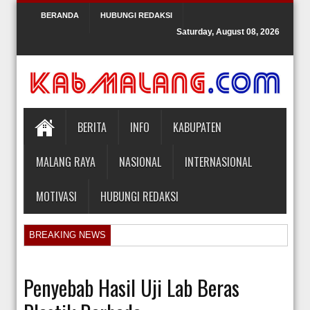
BERANDA
HUBUNGI REDAKSI
Saturday, August 08, 2026
BERITA
INFO
KABUPATEN
MALANG RAYA
NASIONAL
INTERNASIONAL
MOTIVASI
HUBUNGI REDAKSI
BREAKING NEWS
Orlando Gill Menjual Jerseynya untuk Membayar Tagihan Medis Bayi P
Sidang Pra Peradilan Roy Suryo
Penyebab Hasil Uji Lab Beras
KPK Periksa Mantan Stafsus Menag Gus Yaqut terkait Kasus Kuota Ha