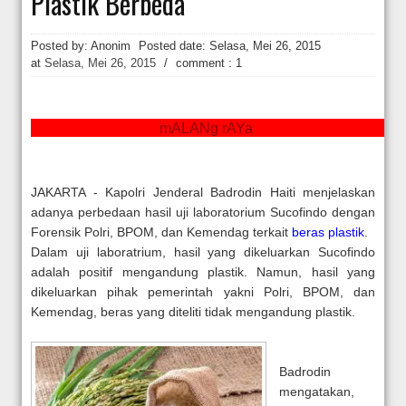
Plastik Berbeda
Hakim Kabulkan Sebagian Gugatan Praperadilan Roy Suryo [news.deti
Posted by: Anonim
Posted date:
Selasa, Mei 26, 2015
at
Selasa, Mei 26, 2015
/
comment : 1
mALANg rAYa
JAKARTA
- Kapolri Jenderal Badrodin Haiti menjelaskan
adanya perbedaan hasil uji laboratorium Sucofindo dengan
Forensik Polri, BPOM, dan Kemendag terkait
beras plastik
.
Dalam uji laboratrium, hasil yang dikeluarkan Sucofindo
adalah positif mengandung plastik. Namun, hasil yang
dikeluarkan pihak pemerintah yakni Polri, BPOM, dan
Kemendag, beras yang diteliti tidak mengandung plastik.
Badrodin
mengatakan,