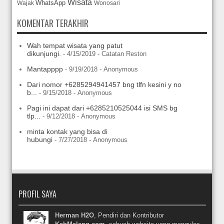
Wisata
WhatsApp
Wajak
Wonosari
KOMENTAR TERAKHIR
Wah tempat wisata yang patut
dikunjungi.
- 4/15/2019
- Catatan Reston
Mantapppp
- 9/19/2018
- Anonymous
Dari nomor +6285294941457 bng tlfn kesini y no
b...
- 9/15/2018
- Anonymous
Pagi ini dapat dari +6285210525044 isi SMS bg
tlp...
- 9/12/2018
- Anonymous
minta kontak yang bisa di
hubungi
- 7/27/2018
- Anonymous
PROFIL SAYA
Herman H2O
, Pendiri dan Kontributor