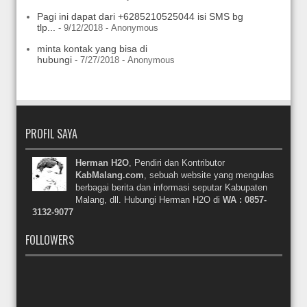
Pagi ini dapat dari +6285210525044 isi SMS bg
tlp...
- 9/12/2018
- Anonymous
minta kontak yang bisa di
hubungi
- 7/27/2018
- Anonymous
PROFIL SAYA
Herman H2O
, Pendiri dan Kontributor
KabMalang.com
, sebuah website yang mengulas
berbagai berita dan informasi seputar Kabupaten
Malang, dll. Hubungi Herman H2O di
WA : 0857-
3132-9077
FOLLOWERS