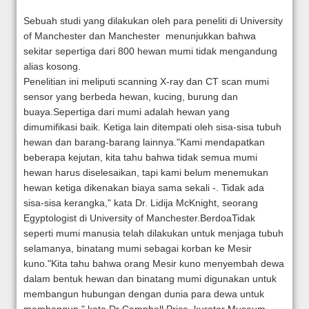
Sebuah studi yang dilakukan oleh para peneliti di University
of Manchester dan Manchester menunjukkan bahwa
sekitar sepertiga dari 800 hewan mumi tidak mengandung
alias kosong.
Penelitian ini meliputi scanning X-ray dan CT scan mumi
sensor yang berbeda hewan, kucing, burung dan
buaya.
Sepertiga dari mumi adalah hewan yang
dimumifikasi baik.
Ketiga lain ditempati oleh sisa-sisa tubuh
hewan dan barang-barang lainnya.
"Kami mendapatkan
beberapa kejutan, kita tahu bahwa tidak semua mumi
hewan harus diselesaikan, tapi kami belum menemukan
hewan ketiga dikenakan biaya sama sekali -. Tidak ada
sisa-sisa kerangka," kata Dr.
Lidija McKnight, seorang
Egyptologist di University of Manchester.
Berdoa
Tidak
seperti mumi manusia telah dilakukan untuk menjaga tubuh
selamanya, binatang mumi sebagai korban ke Mesir
kuno.
"Kita tahu bahwa orang Mesir kuno menyembah dewa
dalam bentuk hewan dan binatang mumi digunakan untuk
membangun hubungan dengan dunia para dewa untuk
membangun," kata Dr Campbell Price, kurator Museum