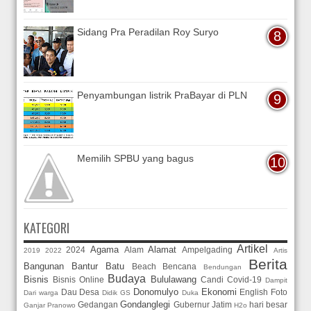
Sidang Pra Peradilan Roy Suryo
Penyambungan listrik PraBayar di PLN
Memilih SPBU yang bagus
KATEGORI
Artikel
Agama
Alamat
2024
Alam
Ampelgading
2019
2022
Artis
Berita
Bangunan
Bantur
Batu
Beach
Bencana
Bendungan
Budaya
Bisnis
Bululawang
Bisnis Online
Candi
Covid-19
Dampit
Donomulyo
Ekonomi
Dau
Desa
English
Foto
Dari warga
Didik GS
Duka
Gondanglegi
Gedangan
Gubernur Jatim
hari besar
Ganjar Pranowo
H2o