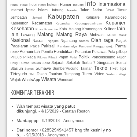
Info
Internasional
hobi
hukum
Humor
Hindu
Hoax
Hotel
Industri
Iptek
Islam
Jalan
Jatim
Internet
Jabung
Jawa Timur
Jakarta
Kabupaten
Jembatan
Kalipare
Karangploso
Jokowi
Kepanjen
Kecamatan
Kasembon
Kecantikan
Kedungpedaringan
Kesehatan
lain-
Kuliner
Kota Malang
Kromengan
Khas
Komentar
lain
Malang
Malang Raya
Lawang
Motivasi
Murah
Musik
Nasional
Olah raga
Nasrani
Ngantang
Pagak
Ngajum
Notaris
Pagelaran
Pakisaji
Pantai
Pakis
Pandanmulyo
Pandemi
Panggungrejo
Pemerintah
Pendidikan
pilbup
Pemilu
Pertanian
Pesawat
Peta
Pasar
Politik
PilGub
Pilkada
Pnpm
Poncokusumo
Pujon
Pilpres
Pilwali
Polisi
Singosari
Sosial
Sejarah
Sekolah
Serba 7
Religi
Rumah Makan
Salaf
Tekno
Sumawe
Tips
Stasiun
SumberPucung
Tajinan
Tiket
Status
Tirtoyudo
Tokoh
Tourism
Tumpang
Turen
Video
TNI
Wabup
Wagir
Wisata
WhatsApp
Wajak
Wonosari
KOMENTAR TERAKHIR
Wah tempat wisata yang patut
dikunjungi.
- 4/15/2019
- Catatan Reston
Mantapppp
- 9/19/2018
- Anonymous
Dari nomor +6285294941457 bng tlfn kesini y no
b...
- 9/15/2018
- Anonymous