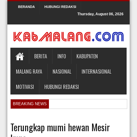
BERANDA
HUBUNGI REDAKSI
Thursday, August 06, 2026
BERITA
INFO
KABUPATEN
MALANG RAYA
NASIONAL
INTERNASIONAL
MOTIVASI
HUBUNGI REDAKSI
BREAKING NEWS
Orlando Gill Menjual Jerseynya untuk Membayar Tagihan Medis Bayi P
Sidang Pra Peradilan Roy Suryo
Terungkap mumi hewan Mesir
KPK Periksa Mantan Stafsus Menag Gus Yaqut terkait Kasus Kuota Ha