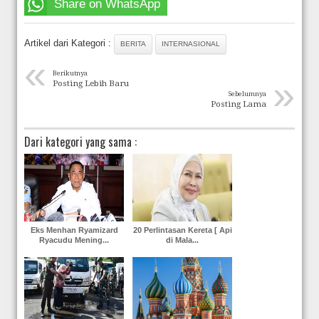
Share on WhatsApp
Artikel dari Kategori :
BERITA
INTERNASIONAL
«
Berikutnya
»
Posting Lebih Baru
Sebelumnya
Posting Lama
Dari kategori yang sama :
Eks Menhan Ryamizard
20 Perlintasan Kereta [ Api
Ryacudu Mening...
di Mala...