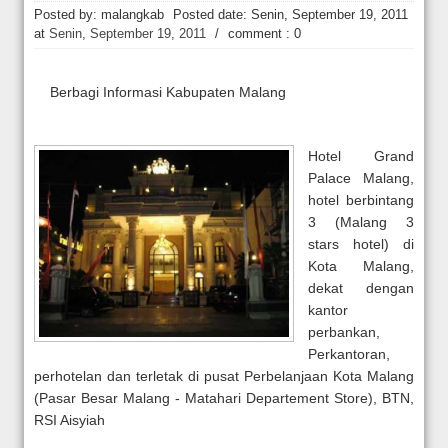
Hakim Kabulkan Sebagian Gugatan Praperadilan Roy Suryo [news.deti
Posted by: malangkab
Posted date:
Senin, September 19, 2011
at
Senin, September 19, 2011
/
comment : 0
Berbagi Informasi Kabupaten Malang
Hotel Grand
Palace Malang,
hotel berbintang
3 (Malang 3
stars hotel) di
Kota Malang,
dekat dengan
kantor
perbankan,
Perkantoran,
perhotelan dan terletak di pusat Perbelanjaan Kota Malang
(Pasar Besar Malang - Matahari Departement Store), BTN,
RSI Aisyiah