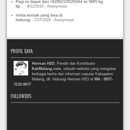
Pagi ini dapat dari +6285210525044 isi SMS bg
tlp...
- 9/12/2018
- Anonymous
minta kontak yang bisa di
hubungi
- 7/27/2018
- Anonymous
PROFIL SAYA
Herman H2O
, Pendiri dan Kontributor
KabMalang.com
, sebuah website yang mengulas
berbagai berita dan informasi seputar Kabupaten
Malang, dll. Hubungi Herman H2O di
WA : 0857-
3132-9077
FOLLOWERS