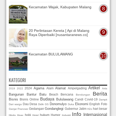
Kecamatan Wajak, Kabupaten Malang
20 Perlintasan Kereta [ Api di Malang
Raya Diperbaiki [nusantaranews.co]
Kecamatan BULULAWANG
KATEGORI
Artikel
Agama
Alamat
2024
Alam
Ampelgading
2019
2022
Artis
Berita
Bangunan
Bantur
Batu
Beach
Bencana
Bendungan
Budaya
Bisnis
Bululawang
Bisnis Online
Candi
Covid-19
Dampit
Donomulyo
Ekonomi
Dau
Desa
English
Foto
Dari warga
Didik GS
Duka
Gondanglegi
Gedangan
Gubernur Jatim
hari besar
Ganjar Pranowo
H2o
Info
Internasional
hobi
hukum
Humor
Hindu
Hoax
Hotel
Industri