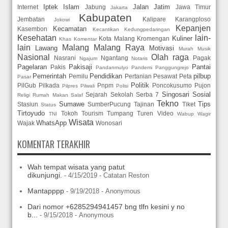
Iptek
Islam
Jalan
Jatim
Internet
Jabung
Jawa Timur
Jakarta
Kabupaten
Jembatan
Kalipare
Karangploso
Jokowi
Kepanjen
Kecamatan
Kasembon
Kecantikan
Kedungpedaringan
Kesehatan
lain-
Kuliner
Kota Malang
Kromengan
Khas
Komentar
lain
Malang
Malang Raya
Lawang
Motivasi
Murah
Musik
Nasional
Olah raga
Nasrani
Ngantang
Pagak
Ngajum
Notaris
Pagelaran
Pakisaji
Pantai
Pakis
Pandanmulyo
Pandemi
Panggungrejo
Pemerintah
Pendidikan
pilbup
Pemilu
Pertanian
Pesawat
Peta
Pasar
Politik
PilGub
Pilkada
Pnpm
Poncokusumo
Pujon
Pilpres
Pilwali
Polisi
Singosari
Sosial
Sejarah
Sekolah
Serba 7
Religi
Rumah Makan
Salaf
Tekno
Sumawe
Tips
Stasiun
SumberPucung
Tajinan
Tiket
Status
Tirtoyudo
Tokoh
Tourism
Tumpang
Turen
Video
TNI
Wabup
Wagir
Wisata
WhatsApp
Wajak
Wonosari
KOMENTAR TERAKHIR
Wah tempat wisata yang patut
dikunjungi.
- 4/15/2019
- Catatan Reston
Mantapppp
- 9/19/2018
- Anonymous
Dari nomor +6285294941457 bng tlfn kesini y no
b...
- 9/15/2018
- Anonymous