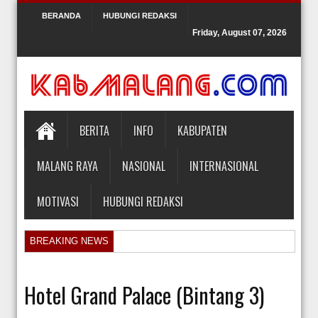
BERANDA
HUBUNGI REDAKSI
Friday, August 07, 2026
BERITA
INFO
KABUPATEN
MALANG RAYA
NASIONAL
INTERNASIONAL
MOTIVASI
HUBUNGI REDAKSI
BREAKING NEWS
Orlando Gill Menjual Jerseynya untuk Membayar Tagihan Medis Bayi P
Sidang Pra Peradilan Roy Suryo
Hotel Grand Palace (Bintang 3)
KPK Periksa Mantan Stafsus Menag Gus Yaqut terkait Kasus Kuota Ha