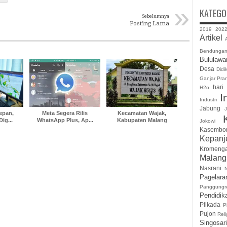
»
KATEGO
Sebelumnya
Posting Lama
2019
202
Artikel
A
Bendunga
Bululawa
Desa
Didi
Ganjar Pra
hari
H2o
I
Industri
Jabung
J
Depan,
Meta Segera Rilis
Kecamatan Wajak,
ig...
WhatsApp Plus, Ap...
Kabupaten Malang
Jokowi
Kasembo
Kepanj
Kromeng
Malan
Nasrani
Pagelara
Panggungr
Pendidik
Pilkada
P
Pujon
Reli
Singosari