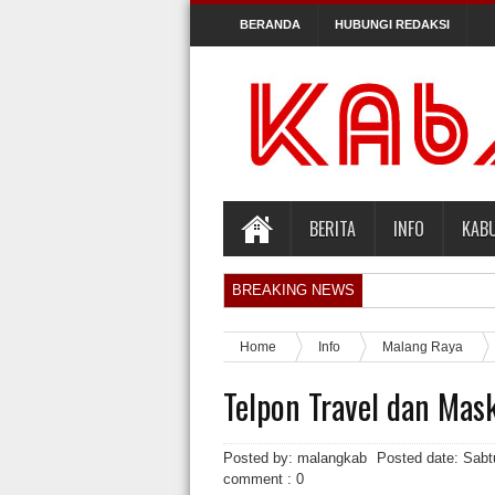
BERANDA
HUBUNGI REDAKSI
BERITA
INFO
KAB
BREAKING NEWS
Orlando Gill Menjual Jerseynya untuk Me
Home
Info
Malang Raya
Sidang Pra Peradilan Roy Suryo
Telpon Travel dan Mas
KPK Periksa Mantan Stafsus Menag Gus Y
Hakim Kabulkan Sebagian Gugatan Praper
Posted by: malangkab
Posted date:
Sabt
comment : 0