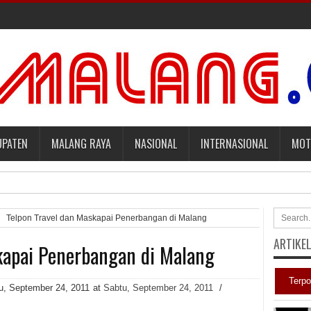
UPATEN
MALANG RAYA
NASIONAL
INTERNASIONAL
MOT
mbayar Tagihan Medis Bayi Prematurnya. [sports.yahoo]
Telpon Travel dan Maskapai Penerbangan di Malang
ARTIKE
kapai Penerbangan di Malang
aqut terkait Kasus Kuota Haji [sindonews.com]
adilan Roy Suryo [news.detik]
Terpo
u, September 24, 2011
at
Sabtu, September 24, 2011
/