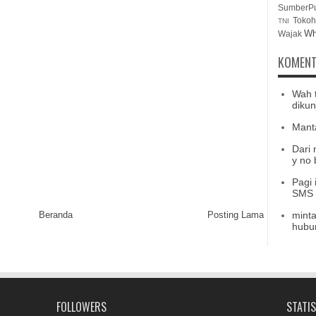
SumberP
Tokoh
TNI
Wh
Wajak
KOMENT
Wah 
dikun
Mant
Dari 
y no b
Pagi 
SMS b
Beranda
Posting Lama
minta
hubu
FOLLOWERS
STATIS