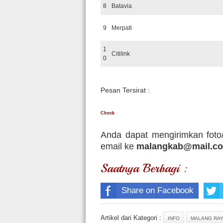
8
Batavia
9
Merpati
1
Citilink
0
Pesan Tersirat :
Check
Anda dapat mengirimkan foto/
email ke
malangkab@mail.c
Saatnya Berbagi :
Share on Facebook
Artikel dari Kategori :
INFO
MALANG RA