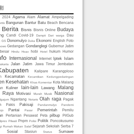
RI
Agama
Alamat
2024
Alam
Ampelgading
2
Bangunan
Bantur
Batu
Beach
Bencana
rtis
Berita
Budaya
Bisnis
Bisnis Online
n
ng
Candi
Covid-19
Dau
Dampit
Dari warga
Donomulyo
Ekonomi
English
Foto
k GS
Duka
Gondanglegi
Gedangan
Gubernur Jatim
nowo
 besar
hobi
hukum
Humor
Hindu
Hoax
Hotel
nfo
Internasional
Iptek
Islam
Internet
Jalan
Jatim
Jawa Timur
Jembatan
akarta
Kabupaten
Kalipare
Karangploso
Kecamatan
n
Kecantikan
Kedungpedaringan
en
Kesehatan
Kota Malang
Khas
Komentar
lain-lain
Malang
Kuliner
Lawang
an
g Raya
Nasional
Motivasi
Murah
Musik
Olah raga
Ngantang
Pagak
Ngajum
Notaris
n
Pakisaji
Pakis
Pandanmulyo
Pandemi
Pantai
Pemerintah
Pemilu
ejo
Pasar
an
pilbup
Pertanian
Pesawat
Peta
PilGub
Politik
Pnpm
Poncokusumo
ilpres
Pilwali
Polisi
Sejarah
Sekolah
Serba 7
gi
Rumah Makan
Salaf
Sosial
Sumawe
Stasiun
Status