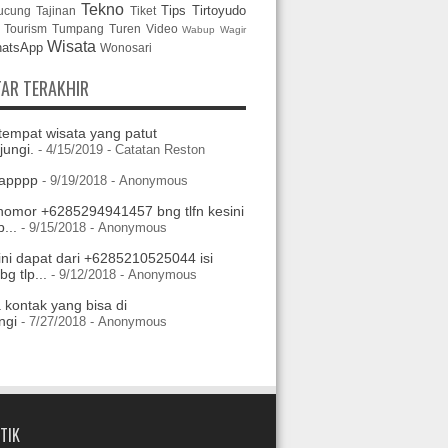
Tekno
Tips
Tirtoyudo
ucung
Tajinan
Tiket
Tourism
Tumpang
Turen
Video
Wabup
Wagir
Wisata
atsApp
Wonosari
AR TERAKHIR
tempat wisata yang patut
jungi.
- 4/15/2019
- Catatan Reston
apppp
- 9/19/2018
- Anonymous
nomor +6285294941457 bng tlfn kesini
...
- 9/15/2018
- Anonymous
ini dapat dari +6285210525044 isi
g tlp...
- 9/12/2018
- Anonymous
 kontak yang bisa di
ngi
- 7/27/2018
- Anonymous
TIK