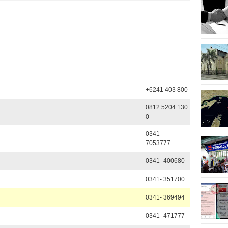
alang
+6241 403 800
0812.5204.130
0
0341-
7053777
0341- 400680
0341- 351700
0341- 369494
0341- 471777