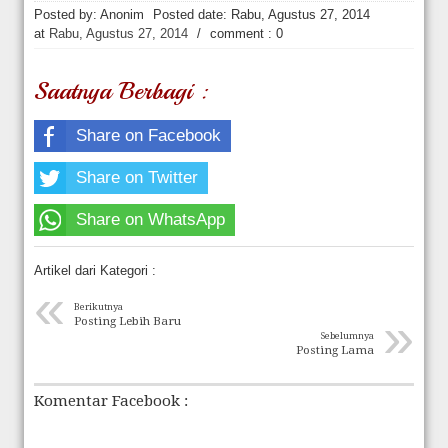
Hakim Kabulkan Sebagian Gugatan Praperadilan Roy Suryo [news.deti
Posted by: Anonim
Posted date:
Rabu, Agustus 27, 2014
at
Rabu, Agustus 27, 2014
/
comment : 0
Saatnya Berbagi :
Share on Facebook
Share on Twitter
Share on WhatsApp
Artikel dari Kategori :
«
Berikutnya
»
Posting Lebih Baru
Sebelumnya
Posting Lama
Komentar Facebook :