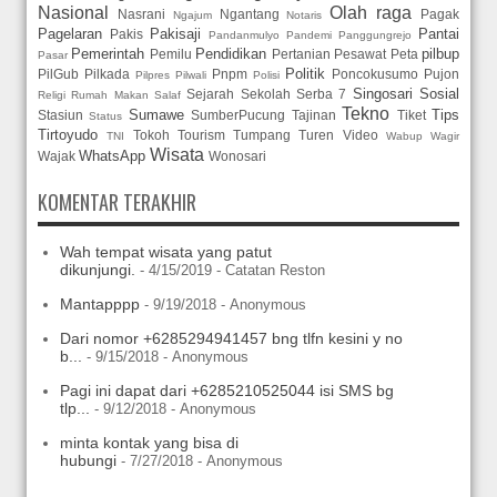
Nasional
Olah raga
Nasrani
Ngantang
Pagak
Ngajum
Notaris
Pagelaran
Pakisaji
Pantai
Pakis
Pandanmulyo
Pandemi
Panggungrejo
Pemerintah
Pendidikan
pilbup
Pemilu
Pertanian
Pesawat
Peta
Pasar
Politik
PilGub
Pilkada
Pnpm
Poncokusumo
Pujon
Pilpres
Pilwali
Polisi
Singosari
Sosial
Sejarah
Sekolah
Serba 7
Religi
Rumah Makan
Salaf
Tekno
Sumawe
Tips
Stasiun
SumberPucung
Tajinan
Tiket
Status
Tirtoyudo
Tokoh
Tourism
Tumpang
Turen
Video
TNI
Wabup
Wagir
Wisata
WhatsApp
Wajak
Wonosari
KOMENTAR TERAKHIR
Wah tempat wisata yang patut
dikunjungi.
- 4/15/2019
- Catatan Reston
Mantapppp
- 9/19/2018
- Anonymous
Dari nomor +6285294941457 bng tlfn kesini y no
b...
- 9/15/2018
- Anonymous
Pagi ini dapat dari +6285210525044 isi SMS bg
tlp...
- 9/12/2018
- Anonymous
minta kontak yang bisa di
hubungi
- 7/27/2018
- Anonymous