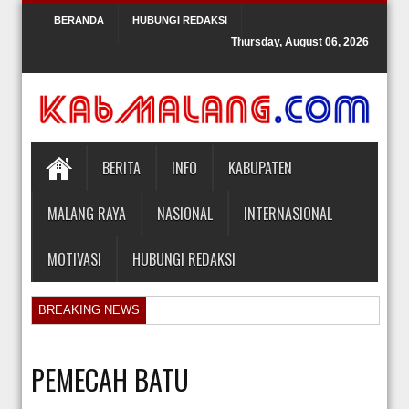
BERANDA
HUBUNGI REDAKSI
Thursday, August 06, 2026
BERITA
INFO
KABUPATEN
MALANG RAYA
NASIONAL
INTERNASIONAL
MOTIVASI
HUBUNGI REDAKSI
BREAKING NEWS
Orlando Gill Menjual Jerseynya untuk Membayar Tagihan Medis Bayi P
Sidang Pra Peradilan Roy Suryo
PEMECAH BATU
KPK Periksa Mantan Stafsus Menag Gus Yaqut terkait Kasus Kuota Ha