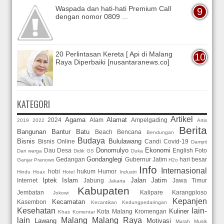
Waspada dan hati-hati Premium Call
dengan nomor 0809 ...
20 Perlintasan Kereta [ Api di Malang
Raya Diperbaiki [nusantaranews.co]
KATEGORI
Artikel
Agama
Alamat
2024
Alam
Ampelgading
2019
2022
Artis
Berita
Bangunan
Bantur
Batu
Beach
Bencana
Bendungan
Budaya
Bisnis
Bululawang
Bisnis Online
Candi
Covid-19
Dampit
Donomulyo
Ekonomi
Dau
Desa
English
Foto
Dari warga
Didik GS
Duka
Gondanglegi
Gedangan
Gubernur Jatim
hari besar
Ganjar Pranowo
H2o
Info
Internasional
hobi
hukum
Humor
Hindu
Hoax
Hotel
Industri
Iptek
Islam
Jalan
Jatim
Internet
Jabung
Jawa Timur
Jakarta
Kabupaten
Jembatan
Kalipare
Karangploso
Jokowi
Kepanjen
Kecamatan
Kasembon
Kecantikan
Kedungpedaringan
Kesehatan
lain-
Kuliner
Kota Malang
Kromengan
Khas
Komentar
lain
Malang
Malang Raya
Lawang
Motivasi
Murah
Musik