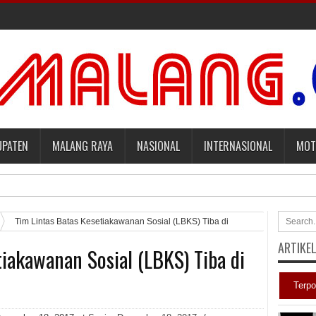
UPATEN
MALANG RAYA
NASIONAL
INTERNASIONAL
MOT
mbayar Tagihan Medis Bayi Prematurnya. [sports.yahoo]
Tim Lintas Batas Kesetiakawanan Sosial (LBKS) Tiba di
ARTIKE
tiakawanan Sosial (LBKS) Tiba di
aqut terkait Kasus Kuota Haji [sindonews.com]
adilan Roy Suryo [news.detik]
Terpo