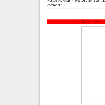
Posted by: Anonim
Posted date:
Senin, 
comment : 0
mALANg rAY