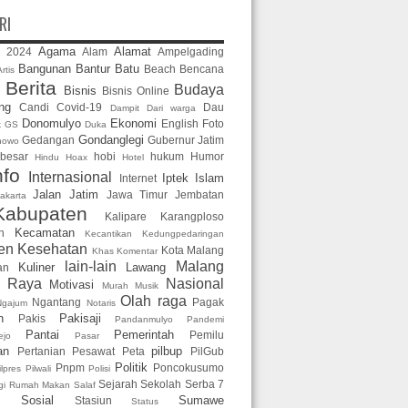
RI
Agama
Alamat
2024
Alam
Ampelgading
2
Bangunan
Bantur
Batu
Beach
Bencana
rtis
Berita
Budaya
Bisnis
Bisnis Online
n
ng
Candi
Covid-19
Dau
Dampit
Dari warga
Donomulyo
Ekonomi
English
Foto
k GS
Duka
Gondanglegi
Gedangan
Gubernur Jatim
nowo
 besar
hobi
hukum
Humor
Hindu
Hoax
Hotel
nfo
Internasional
Iptek
Islam
Internet
Jalan
Jatim
Jawa Timur
Jembatan
akarta
Kabupaten
Kalipare
Karangploso
Kecamatan
n
Kecantikan
Kedungpedaringan
en
Kesehatan
Kota Malang
Khas
Komentar
lain-lain
Malang
Kuliner
Lawang
an
g Raya
Nasional
Motivasi
Murah
Musik
Olah raga
Ngantang
Pagak
Ngajum
Notaris
n
Pakisaji
Pakis
Pandanmulyo
Pandemi
Pantai
Pemerintah
Pemilu
ejo
Pasar
an
pilbup
Pertanian
Pesawat
Peta
PilGub
Politik
Pnpm
Poncokusumo
ilpres
Pilwali
Polisi
Sejarah
Sekolah
Serba 7
gi
Rumah Makan
Salaf
Sosial
Sumawe
Stasiun
Status