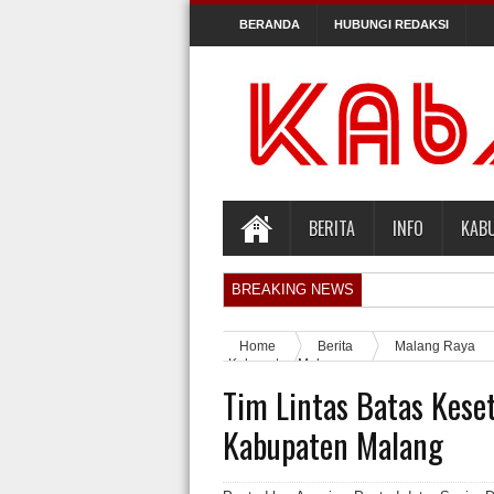
BERANDA
HUBUNGI REDAKSI
BERITA
INFO
KAB
BREAKING NEWS
Orlando Gill Menjual Jerseynya untuk Me
Home
Berita
Malang Raya
Sidang Pra Peradilan Roy Suryo
Kabupaten Malang
Tim Lintas Batas Kese
KPK Periksa Mantan Stafsus Menag Gus Y
Hakim Kabulkan Sebagian Gugatan Praper
Kabupaten Malang