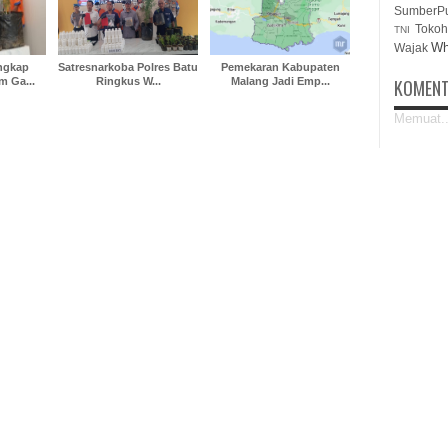
SumberP
Tokoh
TNI
Wh
Wajak
ngkap
Satresnarkoba Polres Batu
Pemekaran Kabupaten
 Ga...
Ringkus W...
Malang Jadi Emp...
KOMENT
Memuat..