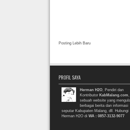
Posting Lebih Baru
PROFIL SAYA
Herman H2O
, Pendiri dan
Kontributor
KabMalang.com
,
sebuah website yang mengul
berbagai berita dan informasi
seputar Kabupaten Malang, dll. Hubungi
Herman H2O di
WA : 0857-3132-9077