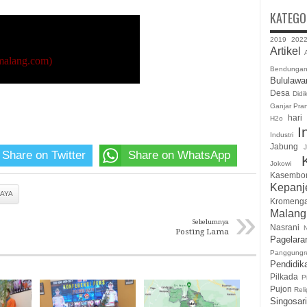
KATEGO
2019
202
Artikel
A
Bendunga
ang.com)
Bululawa
Desa
Didi
Ganjar Pra
hari
H2o
I
Industri
Jabung
J
Share on Twitter
Share on WhatsApp
Jokowi
Kasembo
Kepanj
AYA
Kromeng
»
Malan
Sebelumnya
Nasrani
Posting Lama
Pagelara
Panggungr
Pendidik
Pilkada
P
Pujon
Reli
Singosari