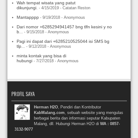
Wah tempat wisata yang patut
dikunjungi.
- 4/15/2019
- Catatan Reston
Mantapppp
- 9/19/2018
- Anonymous
Dari nomor +6285294941457 bng tlfn kesini y no
b...
- 9/15/2018
- Anonymous
Pagi ini dapat dari +6285210525044 isi SMS bg
tlp...
- 9/12/2018
- Anonymous
minta kontak yang bisa di
hubungi
- 7/27/2018
- Anonymous
PROFIL SAYA
Herman H2O
, Pendiri dan Kontributor
KabMalang.com
, sebuah website yang mengulas
berbagai berita dan informasi seputar Kabupaten
Malang, dll. Hubungi Herman H2O di
WA : 0857-
3132-9077