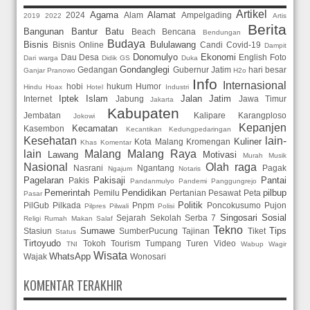
Artikel
Agama
Alamat
2024
Alam
Ampelgading
2019
2022
Artis
Berita
Bangunan
Bantur
Batu
Beach
Bencana
Bendungan
Budaya
Bisnis
Bululawang
Bisnis Online
Candi
Covid-19
Dampit
Donomulyo
Ekonomi
Dau
Desa
English
Foto
Dari warga
Didik GS
Duka
Gondanglegi
Gedangan
Gubernur Jatim
hari besar
Ganjar Pranowo
H2o
Info
Internasional
hobi
hukum
Humor
Hindu
Hoax
Hotel
Industri
Iptek
Islam
Jalan
Jatim
Internet
Jabung
Jawa Timur
Jakarta
Kabupaten
Jembatan
Kalipare
Karangploso
Jokowi
Kepanjen
Kecamatan
Kasembon
Kecantikan
Kedungpedaringan
Kesehatan
lain-
Kuliner
Kota Malang
Kromengan
Khas
Komentar
lain
Malang
Malang Raya
Lawang
Motivasi
Murah
Musik
Nasional
Olah raga
Nasrani
Ngantang
Pagak
Ngajum
Notaris
Pagelaran
Pakisaji
Pantai
Pakis
Pandanmulyo
Pandemi
Panggungrejo
Pemerintah
Pendidikan
pilbup
Pemilu
Pertanian
Pesawat
Peta
Pasar
Politik
PilGub
Pilkada
Pnpm
Poncokusumo
Pujon
Pilpres
Pilwali
Polisi
Singosari
Sosial
Sejarah
Sekolah
Serba 7
Religi
Rumah Makan
Salaf
Tekno
Sumawe
Tips
Stasiun
SumberPucung
Tajinan
Tiket
Status
Tirtoyudo
Tokoh
Tourism
Tumpang
Turen
Video
TNI
Wabup
Wagir
Wisata
WhatsApp
Wajak
Wonosari
KOMENTAR TERAKHIR