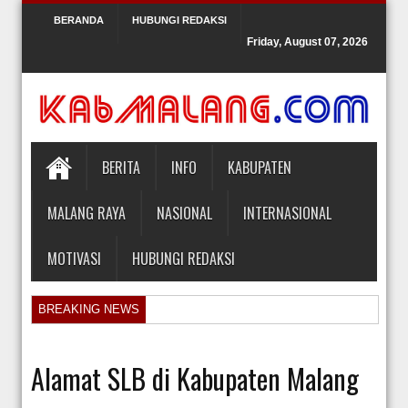
BERANDA
HUBUNGI REDAKSI
Friday, August 07, 2026
BERITA
INFO
KABUPATEN
MALANG RAYA
NASIONAL
INTERNASIONAL
MOTIVASI
HUBUNGI REDAKSI
BREAKING NEWS
Orlando Gill Menjual Jerseynya untuk Membayar Tagihan Medis Bayi P
Sidang Pra Peradilan Roy Suryo
Alamat SLB di Kabupaten Malang
KPK Periksa Mantan Stafsus Menag Gus Yaqut terkait Kasus Kuota Ha