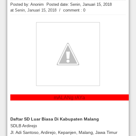
Hakim Kabulkan Sebagian Gugatan Praperadilan Roy Suryo [news.deti
Posted by: Anonim
Posted date:
Senin, Januari 15, 2018
at
Senin, Januari 15, 2018
/
comment : 0
mALANg rAYa
Daftar SD Luar Biasa Di Kabupaten Malang
SDLB Ardirejo
Jl. Adi Santoso, Ardirejo, Kepanjen, Malang, Jawa Timur