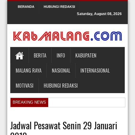
BERANDA
HUBUNGI REDAKSI
Saturday, August 08, 2026
BERITA
INFO
KABUPATEN
MALANG RAYA
NASIONAL
INTERNASIONAL
MOTIVASI
HUBUNGI REDAKSI
BREAKING NEWS
Orlando Gill Menjual Jerseynya untuk Membayar Tagihan Medis Bayi P
Sidang Pra Peradilan Roy Suryo
Jadwal Pesawat Senin 29 Januari
KPK Periksa Mantan Stafsus Menag Gus Yaqut terkait Kasus Kuota Ha