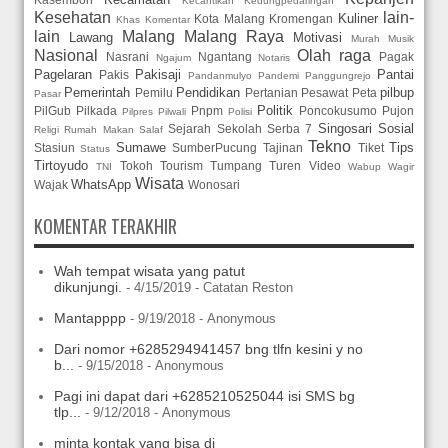
Kecantikan
Kedungpedaringan
Kesehatan
lain-
Kuliner
Kota Malang
Kromengan
Khas
Komentar
lain
Malang
Malang Raya
Lawang
Motivasi
Murah
Musik
Nasional
Olah raga
Nasrani
Ngantang
Pagak
Ngajum
Notaris
Pagelaran
Pakisaji
Pantai
Pakis
Pandanmulyo
Pandemi
Panggungrejo
Pemerintah
Pendidikan
pilbup
Pemilu
Pertanian
Pesawat
Peta
Pasar
Politik
PilGub
Pilkada
Pnpm
Poncokusumo
Pujon
Pilpres
Pilwali
Polisi
Singosari
Sosial
Sejarah
Sekolah
Serba 7
Religi
Rumah Makan
Salaf
Tekno
Sumawe
Tips
Stasiun
SumberPucung
Tajinan
Tiket
Status
Tirtoyudo
Tokoh
Tourism
Tumpang
Turen
Video
TNI
Wabup
Wagir
Wisata
WhatsApp
Wajak
Wonosari
KOMENTAR TERAKHIR
Wah tempat wisata yang patut
dikunjungi.
- 4/15/2019
- Catatan Reston
Mantapppp
- 9/19/2018
- Anonymous
Dari nomor +6285294941457 bng tlfn kesini y no
b...
- 9/15/2018
- Anonymous
Pagi ini dapat dari +6285210525044 isi SMS bg
tlp...
- 9/12/2018
- Anonymous
minta kontak yang bisa di