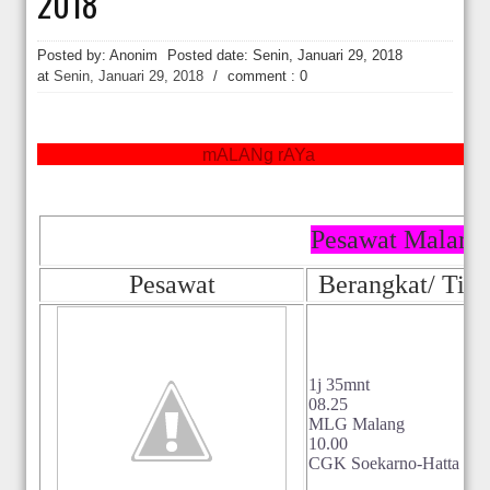
2018
Hakim Kabulkan Sebagian Gugatan Praperadilan Roy Suryo [news.deti
Posted by: Anonim
Posted date:
Senin, Januari 29, 2018
at
Senin, Januari 29, 2018
/
comment : 0
mALANg rAYa
Pesawat Malang 
Pesawat
Berangkat/ Tiba
1j 35mnt
08.25
MLG Malang
10.00
CGK Soekarno-Hatta Jaka