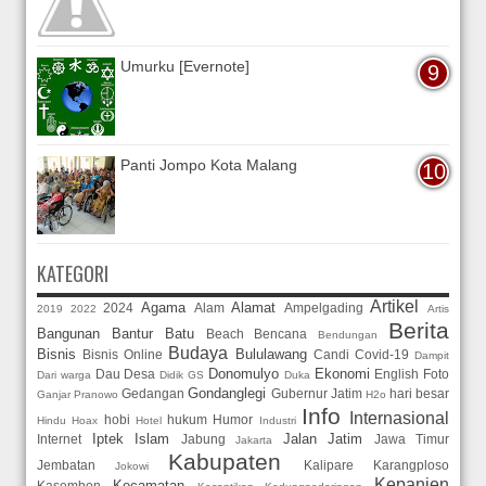
Umurku [Evernote]
Panti Jompo Kota Malang
KATEGORI
Artikel
Agama
Alamat
2024
Alam
Ampelgading
2019
2022
Artis
Berita
Bangunan
Bantur
Batu
Beach
Bencana
Bendungan
Budaya
Bisnis
Bululawang
Bisnis Online
Candi
Covid-19
Dampit
Donomulyo
Ekonomi
Dau
Desa
English
Foto
Dari warga
Didik GS
Duka
Gondanglegi
Gedangan
Gubernur Jatim
hari besar
Ganjar Pranowo
H2o
Info
Internasional
hobi
hukum
Humor
Hindu
Hoax
Hotel
Industri
Iptek
Islam
Jalan
Jatim
Internet
Jabung
Jawa Timur
Jakarta
Kabupaten
Jembatan
Kalipare
Karangploso
Jokowi
Kepanjen
Kecamatan
Kasembon