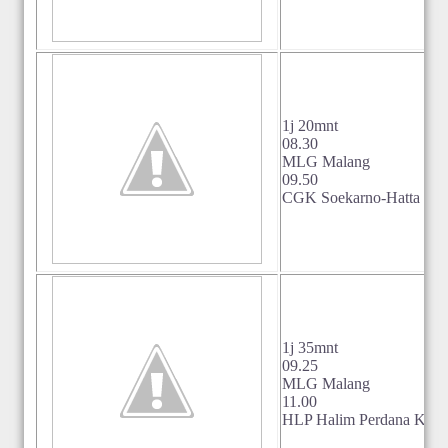
1j 20mnt
08.30
MLG Malang
09.50
CGK Soekarno-Hatta Jaka
1j 35mnt
09.25
MLG Malang
11.00
HLP Halim Perdana Kusu