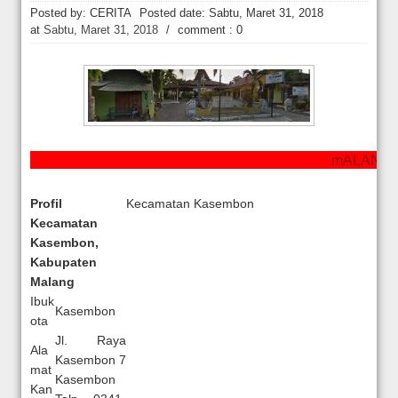
Orlando Gill Menjual Jerseynya untuk Membayar Tagihan Medis Bayi P
Posted by: CERITA
Posted date:
Sabtu, Maret 31, 2018
at
Sabtu, Maret 31, 2018
/
comment : 0
mALANg rA
Profil
Kecamatan Kasembon
Kecamatan
Kasembon,
Kabupaten
Malang
Ibuk
Kasembon
ota
Jl. Raya
Ala
Kasembon 7
mat
Kasembon
Kan