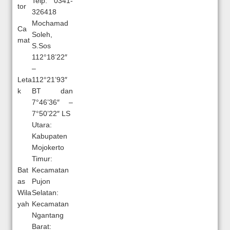
Telp. 0341-
tor
326418
Mochamad
Ca
Soleh,
mat
S.Sos
112°18’22″
–
Leta
112°21’93″
k
BT dan
7°46’36″ –
7°50’22″ LS
Utara:
Kabupaten
Mojokerto
Timur:
Bat
Kecamatan
as
Pujon
Wila
Selatan:
yah
Kecamatan
Ngantang
Barat: