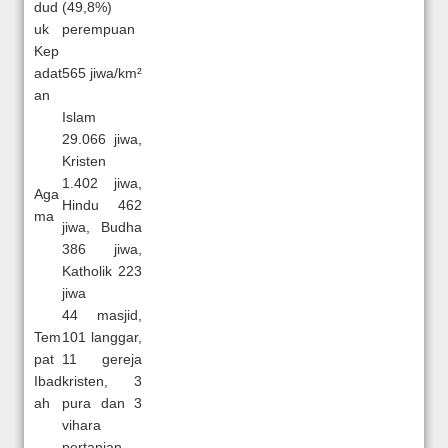
dud
(49,8%)
uk
perempuan
Kep
adat
565 jiwa/km²
an
Islam
29.066 jiwa,
Kristen
1.402 jiwa,
Aga
Hindu 462
ma
jiwa, Budha
386 jiwa,
Katholik 223
jiwa
44 masjid,
Tem
101 langgar,
pat
11 gereja
Ibad
kristen, 3
ah
pura dan 3
vihara
pertanian,