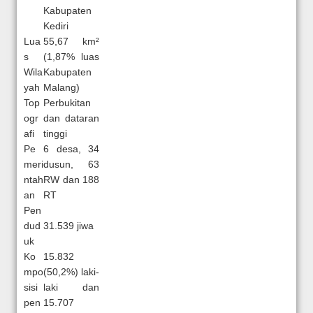
Kabupaten
Kediri
Lua
55,67 km²
s
(1,87% luas
Wila
Kabupaten
yah
Malang)
Top
Perbukitan
ogr
dan dataran
afi
tinggi
Pe
6 desa, 34
meri
dusun, 63
ntah
RW dan 188
an
RT
Pen
dud
31.539 jiwa
uk
Ko
15.832
mpo
(50,2%) laki-
sisi
laki dan
pen
15.707