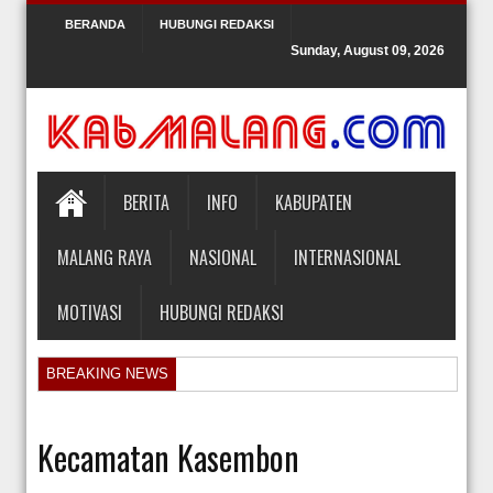
BERANDA
HUBUNGI REDAKSI
Sunday, August 09, 2026
BERITA
INFO
KABUPATEN
MALANG RAYA
NASIONAL
INTERNASIONAL
MOTIVASI
HUBUNGI REDAKSI
BREAKING NEWS
Sidang Pra Peradilan Roy Suryo
KPK Periksa Mantan Stafsus Menag Gus Yaqut terkait Kasus Kuota Ha
Kecamatan Kasembon
Hakim Kabulkan Sebagian Gugatan Praperadilan Roy Suryo [news.deti