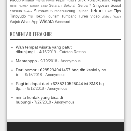
Politik
PilGub
Pilkada
Pnpm
Poncokusumo
Pujon
Pilpres
Pilwali
Polisi
Singosari
Sosial
Sejarah
Sekolah
Serba 7
Religi
Rumah Makan
Salaf
Tekno
Sumawe
Tips
Stasiun
SumberPucung
Tajinan
Tiket
Status
Tirtoyudo
Tokoh
Tourism
Tumpang
Turen
Video
TNI
Wabup
Wagir
Wisata
WhatsApp
Wajak
Wonosari
KOMENTAR TERAKHIR
Wah tempat wisata yang patut
dikunjungi.
- 4/15/2019
- Catatan Reston
Mantapppp
- 9/19/2018
- Anonymous
Dari nomor +6285294941457 bng tlfn kesini y no
b...
- 9/15/2018
- Anonymous
Pagi ini dapat dari +6285210525044 isi SMS bg
tlp...
- 9/12/2018
- Anonymous
minta kontak yang bisa di
hubungi
- 7/27/2018
- Anonymous