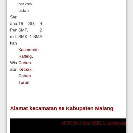
praktek
bidan
Sar
ana
19 SD, 4
Pen
SMP, 2
didi
SMK, 1 SMA
kan
Kasembon
Rafting
,
Wis
Coban
ata
Kethak
,
Coban
Turun
Alamat kecamatan se Kabupaten Malang
PENTING dan PERLU (kabmalang