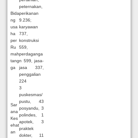
peternakan,
Bida
perikanan
ng
9.236;
usa
karyawan
ha
737,
per
konstruksi
Ru
559,
mah
perdaganga
tang
n 599, jasa-
ga
jasa 337,
penggalian
224
3
puskesmas/
pustu, 43
Sar
posyandu, 3
ana
polindes, 1
Kes
apotek, 3
ehat
praktek
an
dokter, 11