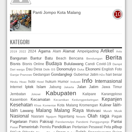
Panti Jompo Kota Malang
KATEGORI
Artikel
Agama
Alamat
2024
Alam
Ampelgading
2019
2022
Artis
Berita
Bangunan
Bantur
Batu
Beach
Bencana
Bendungan
Budaya
Bisnis
Bululawang
Bisnis Online
Candi
Covid-19
Dampit
Donomulyo
Ekonomi
Dau
Desa
English
Foto
Dari warga
Didik GS
Duka
Gondanglegi
Gedangan
Gubernur Jatim
hari besar
Ganjar Pranowo
H2o
Info
Internasional
hobi
hukum
Humor
Hindu
Hoax
Hotel
Industri
Iptek
Islam
Jalan
Jatim
Internet
Jabung
Jawa Timur
Jakarta
Kabupaten
Jembatan
Kalipare
Karangploso
Jokowi
Kepanjen
Kecamatan
Kasembon
Kecantikan
Kedungpedaringan
Kesehatan
lain-
Kuliner
Kota Malang
Kromengan
Khas
Komentar
lain
Malang
Malang Raya
Lawang
Motivasi
Murah
Musik
Nasional
Olah raga
Nasrani
Ngantang
Pagak
Ngajum
Notaris
Pagelaran
Pakisaji
Pantai
Pakis
Pandanmulyo
Pandemi
Panggungrejo
Pemerintah
Pendidikan
pilbup
Pemilu
Pertanian
Pesawat
Peta
Pasar