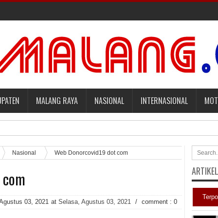
UPATEN
MALANG RAYA
NASIONAL
INTERNASIONAL
MOT
mbayar Tagihan Medis Bayi Prematurnya. [sports.yahoo]
Nasional
Web Donorcovid19 dot com
ARTIKE
t com
aqut terkait Kasus Kuota Haji [sindonews.com]
adilan Roy Suryo [news.detik]
Terpo
 Agustus 03, 2021
at
Selasa, Agustus 03, 2021
/
comment : 0