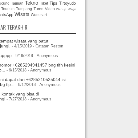
Tekno
Tips
Tirtoyudo
ucung
Tajinan
Tiket
Tourism
Tumpang
Turen
Video
Wabup
Wagir
Wisata
atsApp
Wonosari
AR TERAKHIR
tempat wisata yang patut
jungi.
- 4/15/2019
- Catatan Reston
apppp
- 9/19/2018
- Anonymous
nomor +6285294941457 bng tlfn kesini
...
- 9/15/2018
- Anonymous
ini dapat dari +6285210525044 isi
g tlp...
- 9/12/2018
- Anonymous
 kontak yang bisa di
ngi
- 7/27/2018
- Anonymous