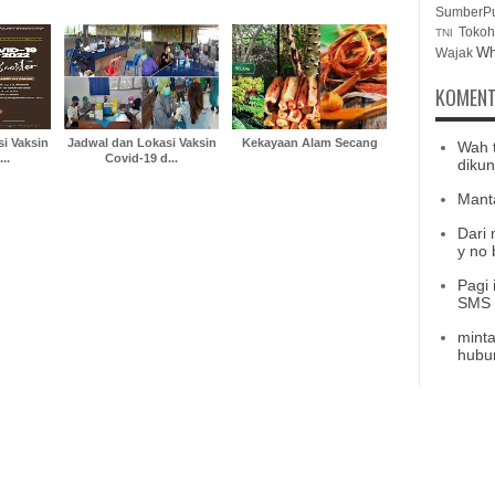
SumberP
Tokoh
TNI
Wh
Wajak
KOMENT
i Vaksin
Jadwal dan Lokasi Vaksin
Kekayaan Alam Secang
Wah 
..
Covid-19 d...
dikun
Mant
Dari 
y no b
Pagi 
SMS b
minta
hubu