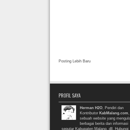
Posting Lebih Baru
PROFIL SAYA
Herman H2O
, Pendiri dan
Kontributor
KabMalang.com
,
sebuah website yang mengul
berbagai berita dan informasi
seputar Kabupaten Malang, dll. Hubungi