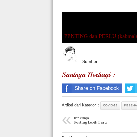
PENTING dan PERLU (kabmala
Sumber :
Saatnya Berbagi :
Share on Facebook
Artikel dari Kategori :
COVID-19
KESEHA
«
Berikutnya
Posting Lebih Baru