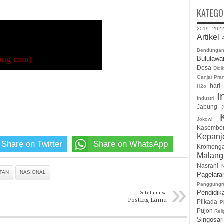
KATEGO
2019
202
Artikel
A
Bendunga
ng.com)
Bululawa
Desa
Didi
Ganjar Pra
hari
H2o
I
Industri
Jabung
J
Jokowi
Kasembo
Kepanj
Share on Twitter
Share on WhatsApp
Kromeng
Malan
Nasrani
TAN
NASIONAL
Pagelara
»
Panggungr
Pendidik
Sebelumnya
Posting Lama
Pilkada
P
Pujon
Reli
Singosari