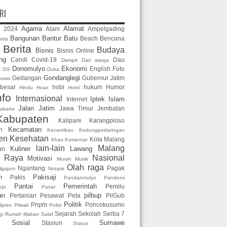
RI
Agama
Alamat
2024
Alam
Ampelgading
2
Bangunan
Bantur
Batu
Beach
Bencana
rtis
Berita
Budaya
Bisnis
Bisnis Online
n
ng
Candi
Covid-19
Dau
Dampit
Dari warga
Donomulyo
Ekonomi
English
Foto
k GS
Duka
Gondanglegi
Gedangan
Gubernur Jatim
nowo
 besar
hobi
hukum
Humor
Hindu
Hoax
Hotel
nfo
Internasional
Iptek
Islam
Internet
Jalan
Jatim
Jawa Timur
Jembatan
akarta
Kabupaten
Kalipare
Karangploso
Kecamatan
n
Kecantikan
Kedungpedaringan
en
Kesehatan
Kota Malang
Khas
Komentar
lain-lain
Malang
Kuliner
Lawang
an
g Raya
Nasional
Motivasi
Murah
Musik
Olah raga
Ngantang
Pagak
Ngajum
Notaris
n
Pakisaji
Pakis
Pandanmulyo
Pandemi
Pantai
Pemerintah
Pemilu
ejo
Pasar
an
pilbup
Pertanian
Pesawat
Peta
PilGub
Politik
Pnpm
Poncokusumo
ilpres
Pilwali
Polisi
Sejarah
Sekolah
Serba 7
gi
Rumah Makan
Salaf
Sosial
Sumawe
Stasiun
Status