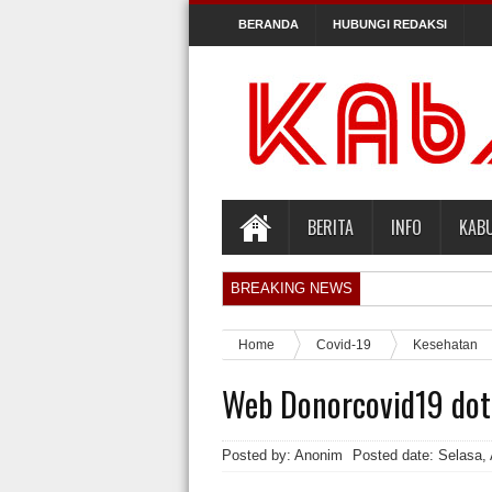
BERANDA
HUBUNGI REDAKSI
BERITA
INFO
KAB
BREAKING NEWS
Orlando Gill Menjual Jerseynya untuk Me
Home
Covid-19
Kesehatan
Sidang Pra Peradilan Roy Suryo
Web Donorcovid19 do
KPK Periksa Mantan Stafsus Menag Gus Y
Hakim Kabulkan Sebagian Gugatan Praper
Posted by: Anonim
Posted date:
Selasa,